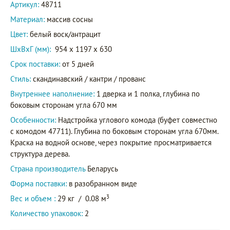
Артикул:
48711
Материал:
массив сосны
Цвет:
белый воск/антрацит
ШxВxГ (мм):
954 x 1197 x 630
Срок поставки:
от 5 дней
Стиль:
скандинавский / кантри / прованс
Внутреннее наполнение:
1 дверка и 1 полка, глубина по
боковым сторонам угла 670 мм
Особенности:
Надстройка углового комода (буфет совместно
с комодом 47711). Глубина по боковым сторонам угла 670мм.
Краска на водной основе, через покрытие просматривается
структура дерева.
Страна производитель
Беларусь
Форма поставки:
в разобранном виде
3
Вес и объем :
29 кг
/
0.08 м
Количество упаковок:
2