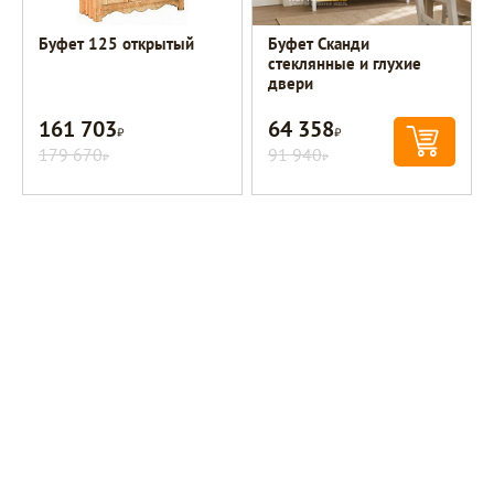
Буфет 125 открытый
Буфет Сканди
стеклянные и глухие
двери
161 703
64 358
Р
Р
179 670
91 940
Р
Р