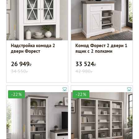
Надстройка комода 2
Комод Форест 2 двери 1
двери Форест
ящик с 2 полками
26 949
33 524
Р
Р
34 550
42 980
Р
Р
-22%
-22%