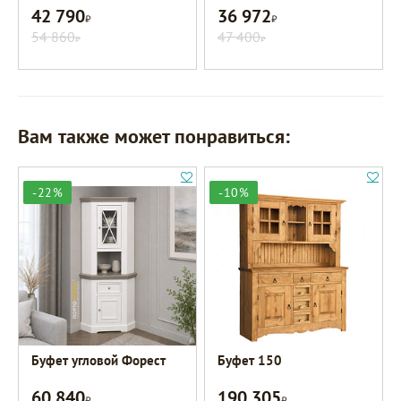
42 790
36 972
Р
Р
54 860
47 400
Р
Р
Вам также может понравиться:
-22%
-10%
Буфет угловой Форест
Буфет 150
60 840
190 305
Р
Р