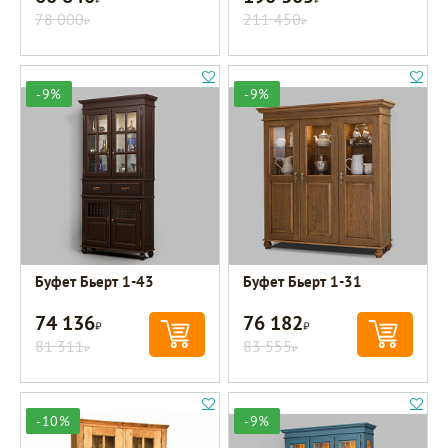
78 000
211 450
Р
Р
-9%
-9%
Буфет Бьерт 1-43
Буфет Бьерт 1-31
74 136
76 182
Р
Р
81 311
83 555
Р
Р
-10%
-9%