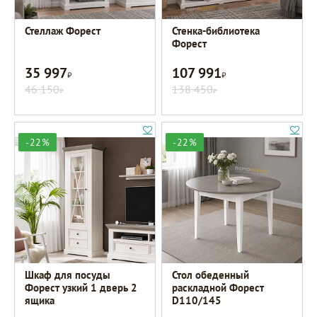
Стеллаж Форест
Стенка-библиотека
Форест
35 997
107 991
Р
Р
46 150
138 450
Р
Р
-22%
-22%
Шкаф для посуды
Стол обеденный
Форест узкий 1 дверь 2
раскладной Форест
ящика
D110/145