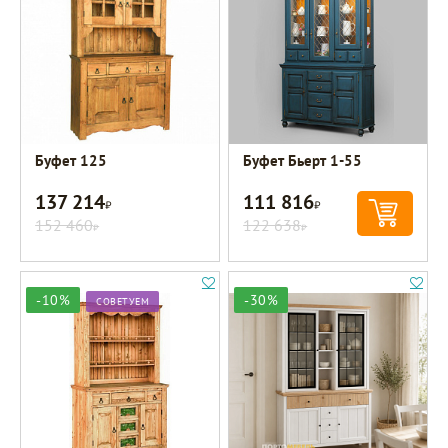
Буфет 125
Буфет Бьерт 1-55
137 214
111 816
Р
Р
152 460
122 638
Р
Р
-10%
-30%
СОВЕТУЕМ