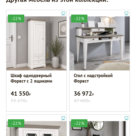
-22%
-22%
Шкаф однодверный
Стол с надстройкой
Форест с 2 ящиками
Форест
41 550
36 972
Р
Р
53 270
47 400
Р
Р
-22%
-22%