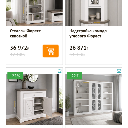
Стеллаж Форест
Надстройка комода
сквозной
углового Форест
36 972
26 871
Р
Р
47 400
34 450
Р
Р
-22%
-22%