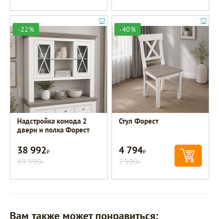
-22%
-40%
Надстройка комода 2
Стул Форест
двери и полка Форест
38 992
4 794
Р
Р
49 990
7 990
Р
Р
Вам также может понравиться: