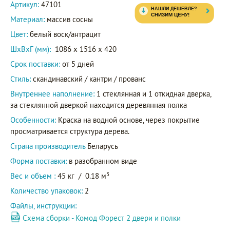
Артикул:
47101
Материал:
массив сосны
Цвет:
белый воск/антрацит
ШxВxГ (мм):
1086 x 1516 x 420
Срок поставки:
от 5 дней
Стиль:
скандинавский / кантри / прованс
Внутреннее наполнение:
1 стеклянная и 1 откидная дверка,
за стеклянной дверкой находится деревянная полка
Особенности:
Краска на водной основе, через покрытие
просматривается структура дерева.
Страна производитель
Беларусь
Форма поставки:
в разобранном виде
3
Вес и объем :
45 кг
/
0.18 м
Количество упаковок:
2
Файлы, инструкции:
Схема сборки - Комод Форест 2 двери и полки