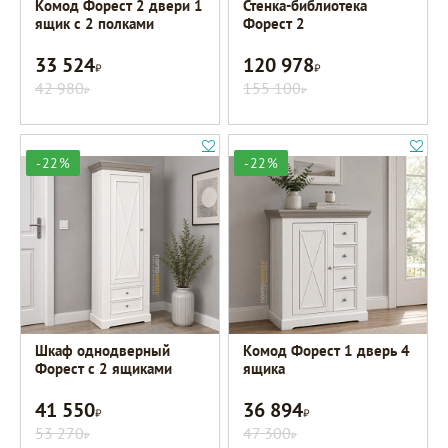
Комод Форест 2 двери 1
Стенка-библиотека
ящик с 2 полками
Форест 2
33 524
120 978
Р
Р
42 980
155 100
Р
Р
-22%
-22%
Шкаф однодверный
Комод Форест 1 дверь 4
Форест с 2 ящиками
ящика
41 550
36 894
Р
Р
53 270
47 300
Р
Р