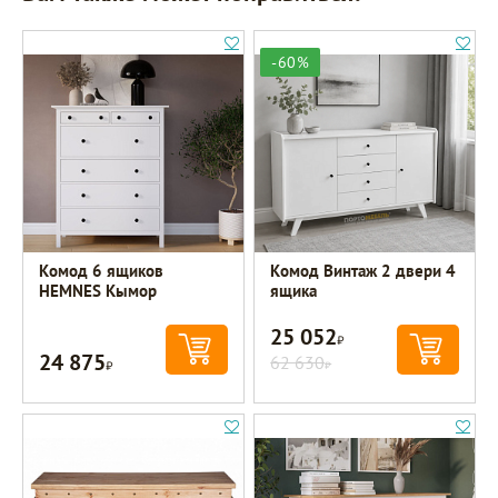
-60%
Комод 6 ящиков
Комод Винтаж 2 двери 4
HEMNES Кымор
ящика
25 052
Р
24 875
Р
62 630
Р