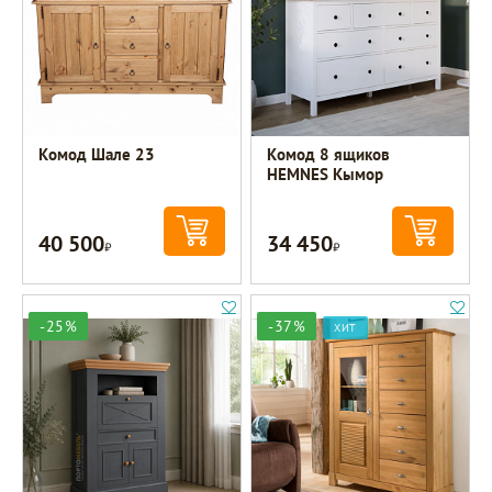
Комод Шале 23
Комод 8 ящиков
HEMNES Кымор
40 500
34 450
Р
Р
-25%
-37%
ХИТ