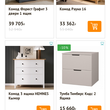
Комод Форест Графит 3
Комод Рауна 16
двери 1 ящик
39 705
33 362
Р
Р
52 940
53 040
Р
Р
-10%
Комод 3 ящика HEMNES
Тумба Тимберс Кидс 2
Кымор
Ящика
15 660
Р