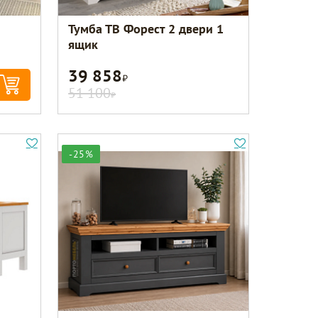
Тумба ТВ Форест 2 двери 1
ящик
39 858
Р
51 100
Р
-25%