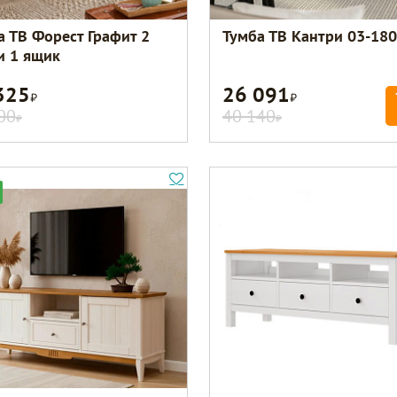
а ТВ Форест Графит 2
Тумба ТВ Кантри 03-180
и 1 ящик
325
26 091
Р
Р
00
40 140
Р
Р