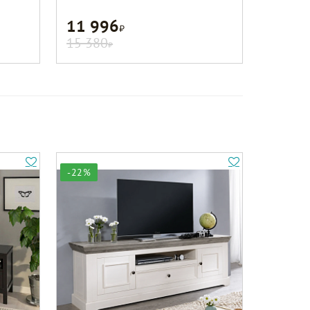
11 996
Р
15 380
Р
-22%