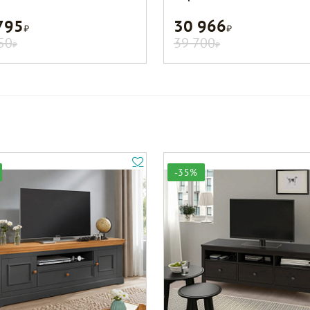
795
30 966
Р
Р
50
39 700
Р
Р
-35%