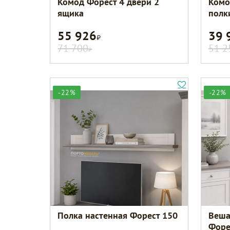
Комод Форест 4 двери 2
Комо
ящика
полк
55 926
39 
Р
71 700
51 2
Р
-22%
-22%
Полка настенная Форест 150
Веша
Форе