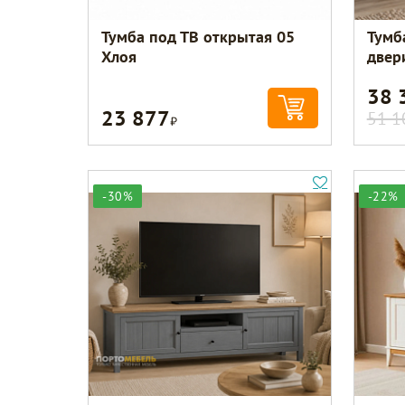
Тумба под ТВ открытая 05
Тумб
Хлоя
двер
38 
23 877
Р
51 1
-30%
-22%