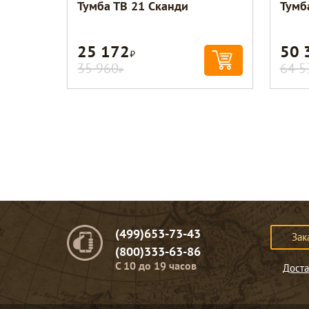
Тумба ТВ 21 Сканди
Тумб
25 172
50 
Р
35 960
64 5
Р
(499)653-73-43
Зак
(800)333-63-86
C 10 до 19 часов
Доста