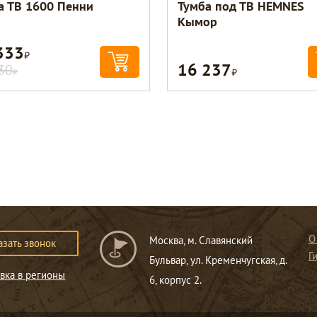
а ТВ 1600 Пенни
Тумба под ТВ HEMNES
Кымор
333
Р
16 237
Р
30
Р
О
Москва, м. Славянский
азать звонок
Г
Бульвар, ул. Кременчугская, д.
вка в регионы
6, корпус 2.