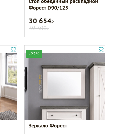
1
Стол обеденный раскладной
Форест D90/125
30 654
Р
39 300
Р
-22%
1
Зеркало Форест