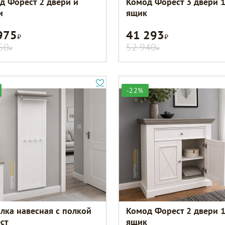
д Форест 2 двери и
Комод Форест 3 двери 
и
ящик
975
41 293
Р
Р
50
52 940
Р
Р
-22%
лка навесная с полкой
Комод Форест 2 двери 
ст
ящик