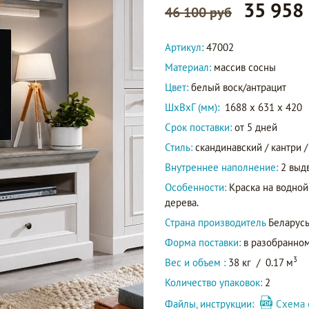
35 958
46 100 руб
Артикул:
47002
Материал:
массив сосны
Цвет:
белый воск/антрацит
ШxВxГ (мм):
1688 x 631 x 420
Срок поставки:
от 5 дней
Стиль:
скандинавский / кантри /
Внутреннее наполнение:
2 выд
Особенности:
Краска на водной
дерева.
Страна производитель
Беларус
Форма поставки:
в разобранном
3
Вес и объем :
38 кг
/
0.17 м
Количество упаковок:
2
Файлы, инструкции:
Схема 