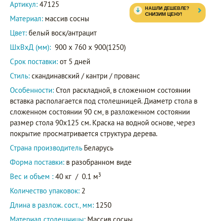
Артикул:
47125
Материал:
массив сосны
Цвет:
белый воск/антрацит
ШxВxД (мм):
900 x 760 x 900(1250)
Срок поставки:
от 5 дней
Стиль:
скандинавский / кантри / прованс
Особенности:
Стол раскладной, в сложенном состоянии
вставка располагается под столешницей. Диаметр стола в
сложенном состоянии 90 см, в разложенном состоянии
размер стола 90х125 см. Краска на водной основе, через
покрытие просматривается структура дерева.
Страна производитель
Беларусь
Форма поставки:
в разобранном виде
3
Вес и объем :
40 кг
/
0.1 м
Количество упаковок:
2
Длина в разлож. сост., мм:
1250
Материал столешницы:
Массив сосны