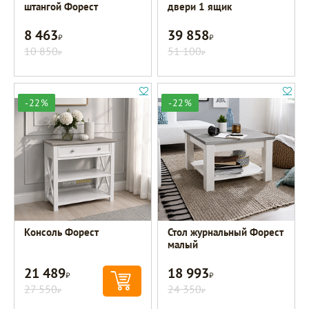
штангой Форест
двери 1 ящик
8 463
39 858
Р
Р
10 850
51 100
Р
Р
-22%
-22%
Консоль Форест
Стол журнальный Форест
малый
21 489
18 993
Р
Р
27 550
24 350
Р
Р