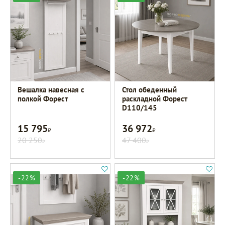
Вешалка навесная с
Стол обеденный
полкой Форест
раскладной Форест
D110/145
15 795
36 972
Р
Р
20 250
47 400
Р
Р
-22%
-22%