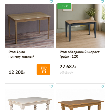
-25%
Стол Армо
Стол обеденный Форест
прямоугольный
Графит 120
22 687
Р
12 200
Р
30 250
Р