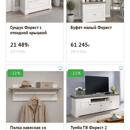
Сундук Форест с
Буфет малый Форест
откидной крышкой
21 489
61 245
Р
Р
27 550
78 520
Р
Р
-22%
-22%
Полка навесная со
Тумба ТВ Форест 2