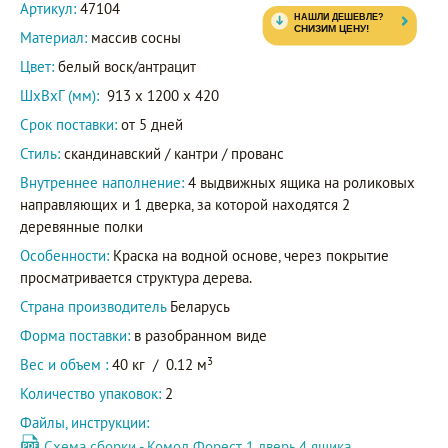
Артикул:
47104
Материал:
массив сосны
Цвет:
белый воск/антрацит
ШxВxГ (мм):
913 x 1200 x 420
Срок поставки:
от 5 дней
Стиль:
скандинавский / кантри / прованс
Внутреннее наполнение:
4 выдвижных ящика на роликовых
направляющих и 1 дверка, за которой находятся 2
деревянные полки
Особенности:
Краска на водной основе, через покрытие
просматривается структура дерева.
Страна производитель
Беларусь
Форма поставки:
в разобранном виде
3
Вес и объем :
40 кг
/
0.12 м
Количество упаковок:
2
Файлы, инструкции:
Схема сборки - Комод Форест 1 дверь 4 ящика