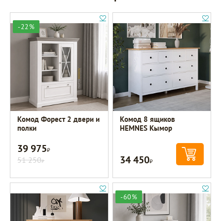
-22%
Комод Форест 2 двери и
Комод 8 ящиков
полки
HEMNES Кымор
39 975
Р
34 450
51 250
Р
Р
-60%