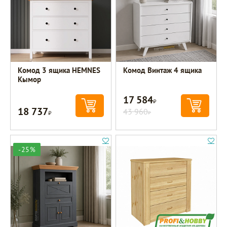
Комод 3 ящика HEMNES
Комод Винтаж 4 ящика
Кымор
17 584
Р
18 737
Р
43 960
Р
-25%