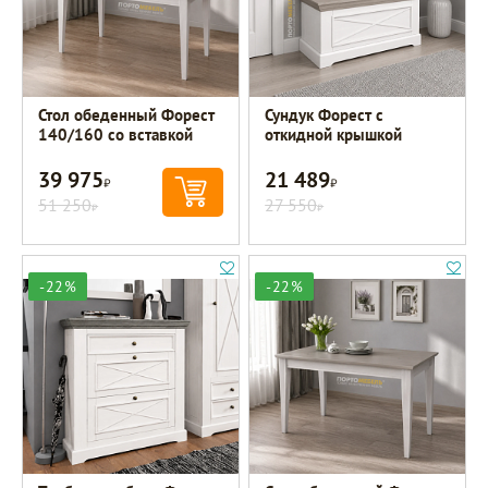
Стол обеденный Форест
Сундук Форест с
140/160 со вставкой
откидной крышкой
39 975
21 489
Р
Р
51 250
27 550
Р
Р
-22%
-22%