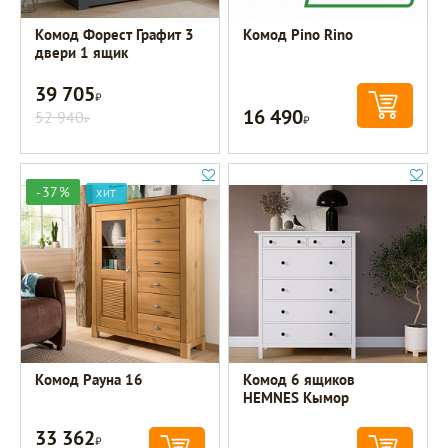
Комод Форест Графит 3
Комод Pino Rino
двери 1 ящик
39 705
Р
16 490
52 940
Р
Р
-37%
ХИТ
Комод Рауна 16
Комод 6 ящиков
HEMNES Кымор
33 362
Р