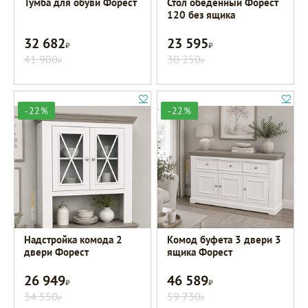
Тумба для обуви Форест
Стол обеденный Форест
120 без ящика
32 682
23 595
Р
Р
41 900
30 250
Р
Р
-22%
-22%
Надстройка комода 2
Комод буфета 3 двери 3
двери Форест
ящика Форест
26 949
46 589
Р
Р
34 550
59 730
Р
Р