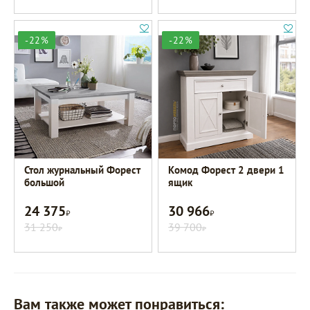
-22%
-22%
Стол журнальный Форест
Комод Форест 2 двери 1
большой
ящик
24 375
30 966
Р
Р
31 250
39 700
Р
Р
Вам также может понравиться: