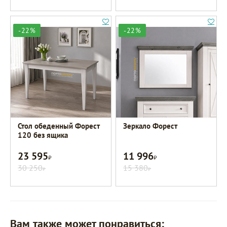
-22%
-22%
Стол обеденный Форест
Зеркало Форест
120 без ящика
23 595
11 996
Р
Р
30 250
15 380
Р
Р
Вам также может понравиться: