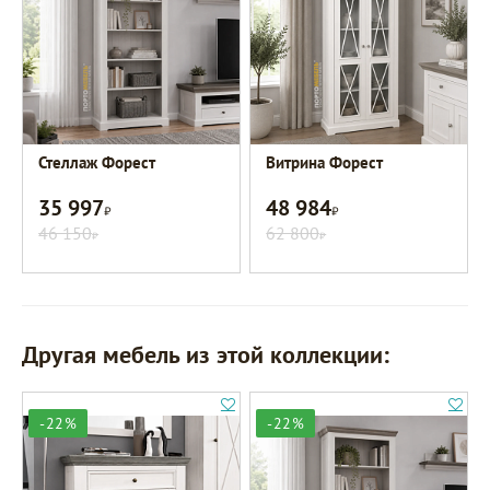
Стеллаж Форест
Витрина Форест
35 997
48 984
Р
Р
46 150
62 800
Р
Р
Другая мебель из этой коллекции:
-22%
-22%