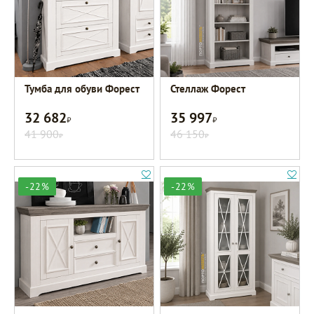
Тумба для обуви Форест
Стеллаж Форест
32 682
35 997
Р
Р
41 900
46 150
Р
Р
-22%
-22%