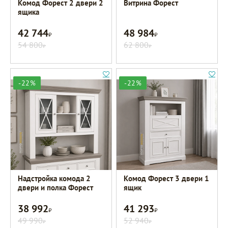
Комод Форест 2 двери 2
Витрина Форест
ящика
42 744
48 984
Р
Р
54 800
62 800
Р
Р
-22%
-22%
Надстройка комода 2
Комод Форест 3 двери 1
двери и полка Форест
ящик
38 992
41 293
Р
Р
49 990
52 940
Р
Р