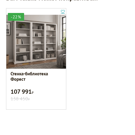
-22%
Стенка-библиотека
Форест
107 991
Р
138 450
Р