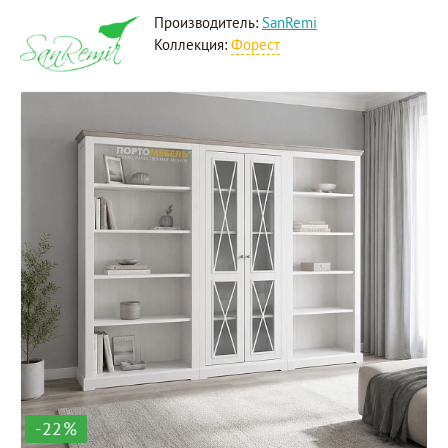
Производитель:
SanRemi
Коллекция:
Форест
-22%