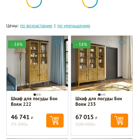
Цены:
по возрастанию
|
по уменьшению
- 38%
- 38%
Шкаф для посуды Бон
Шкаф для посуды Бон
Вояж 222
Вояж 233
46 741
67 015
Р
Р
75 390
108 090
Р
Р