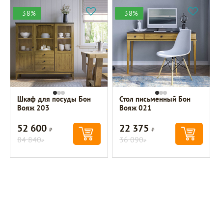
- 38%
- 38%
Шкаф для посуды Бон
Стол письменный Бон
Вояж 203
Вояж 021
52 600
22 375
Р
Р
84 840
36 090
Р
Р