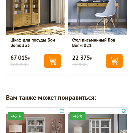
Шкаф для посуды Бон
Стол письменный Бон
Вояж 233
Вояж 021
67 015
22 375
Р
Р
108 090
36 090
Р
Р
Вам также может понравиться:
-43%
-43%