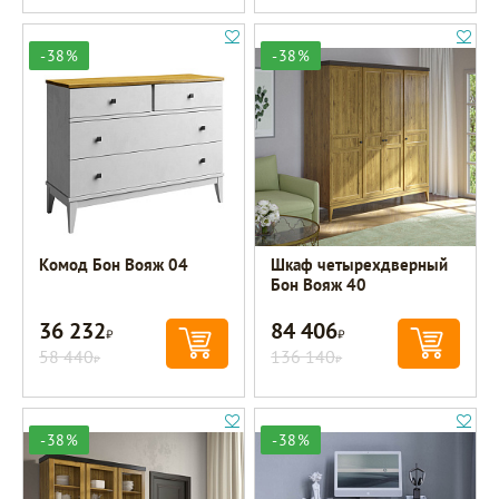
-38%
-38%
Комод Бон Вояж 04
Шкаф четырехдверный
Бон Вояж 40
36 232
84 406
Р
Р
58 440
136 140
Р
Р
-38%
-38%