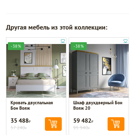
Другая мебель из этой коллекции:
-38%
-38%
Кровать двуспальная
Шкаф двухдверный Бон
Бон Вояж
Вояж 20
35 488
59 482
Р
Р
57 240
95 940
Р
Р