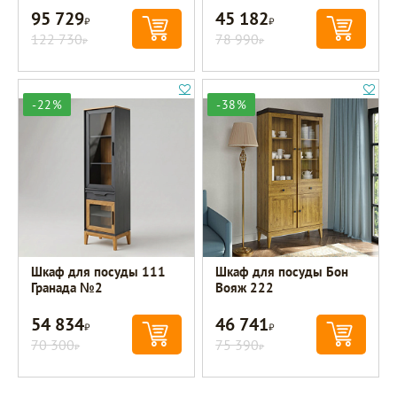
95 729
45 182
Р
Р
122 730
78 990
Р
Р
-22%
-38%
Шкаф для посуды 111
Шкаф для посуды Бон
Гранада №2
Вояж 222
54 834
46 741
Р
Р
70 300
75 390
Р
Р