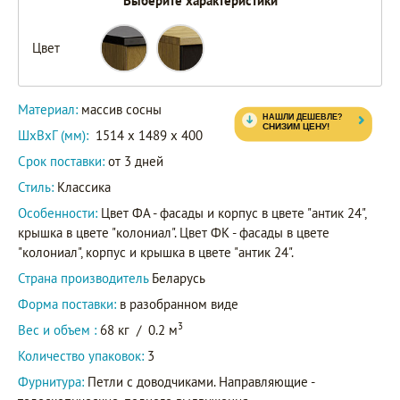
Выберите характеристики
Цвет
Материал:
массив сосны
ШxВxГ (мм):
1514 x 1489 x 400
Срок поставки:
от 3 дней
Стиль:
Классика
Особенности:
Цвет ФА - фасады и корпус в цвете "антик 24",
крышка в цвете "колониал". Цвет ФК - фасады в цвете
"колониал", корпус и крышка в цвете "антик 24".
Страна производитель
Беларусь
Форма поставки:
в разобранном виде
3
Вес и объем :
68 кг
/
0.2 м
Количество упаковок:
3
Фурнитура:
Петли с доводчиками. Направляющие -