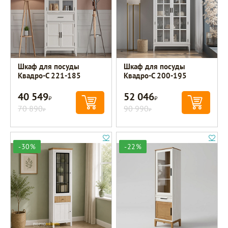
Шкаф для посуды
Шкаф для посуды
Квадро-С 221-185
Квадро-С 200-195
40 549
52 046
Р
Р
70 890
90 990
Р
Р
-30%
-22%