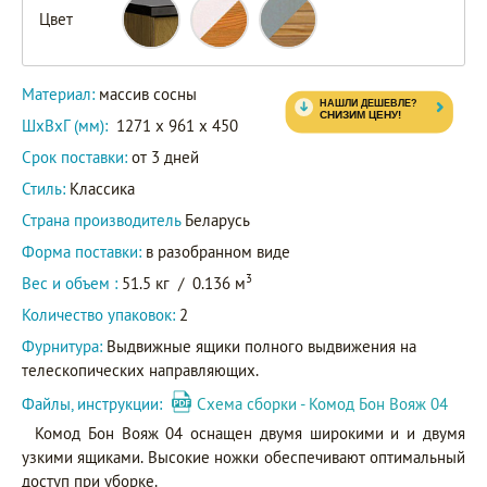
Цвет
Материал:
массив сосны
ШxВxГ (мм):
1271 x 961 x 450
Срок поставки:
от 3 дней
Стиль:
Классика
Страна производитель
Беларусь
Форма поставки:
в разобранном виде
3
Вес и объем :
51.5 кг
/
0.136 м
Количество упаковок:
2
Фурнитура:
Выдвижные ящики полного выдвижения на
телескопических направляющих.
Файлы, инструкции:
Схема сборки - Комод Бон Вояж 04
Комод Бон Вояж 04 оснащен двумя широкими и и двумя
узкими ящиками. Высокие ножки обеспечивают оптимальный
доступ при уборке.