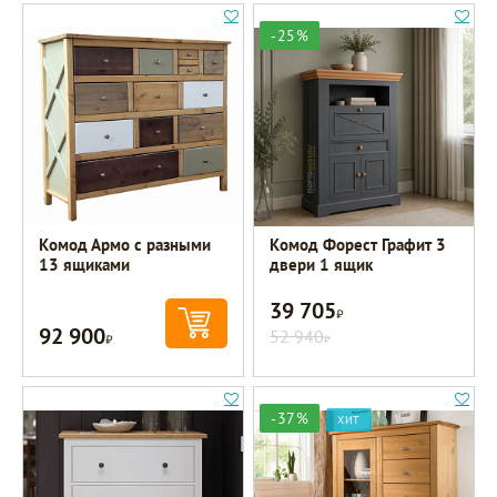
-25%
Комод Армо с разными
Комод Форест Графит 3
13 ящиками
двери 1 ящик
39 705
Р
92 900
Р
52 940
Р
-37%
ХИТ