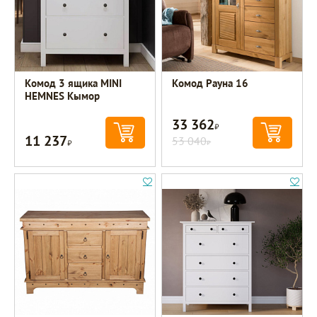
Комод 3 ящика MINI
Комод Рауна 16
HEMNES Кымор
33 362
Р
11 237
Р
53 040
Р