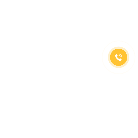
(499)653-73-43
(800)333-63-86
C 10 до 19 часов
Заказать звонок
Доставка в регионы
Москва, м. Славянский Бульвар, ул. Кременчугская,
д. 6, корпус 2.