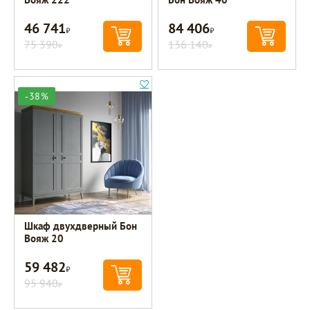
46 741
84 406
Р
Р
75 390
136 140
Р
Р
-38%
Шкаф двухдверный Бон
Вояж 20
59 482
Р
95 940
Р