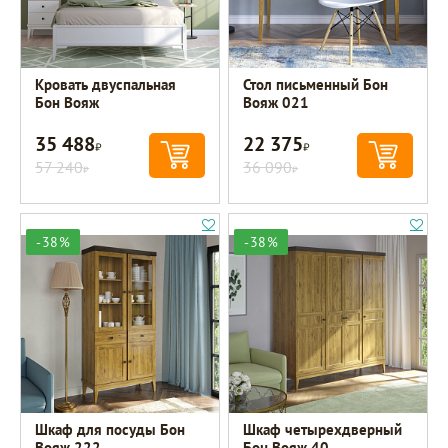
Кровать двуспальная
Стол письменный Бон
Бон Вояж
Вояж 021
35 488
22 375
Р
Р
57 240
36 090
Р
Р
-38%
-38%
Шкаф для посуды Бон
Шкаф четырехдверный
Вояж 222
Бон Вояж 40