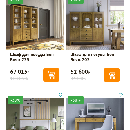
Шкаф для посуды Бон
Шкаф для посуды Бон
Вояж 233
Вояж 203
67 015
52 600
Р
Р
108 090
84 840
Р
Р
-38%
-38%