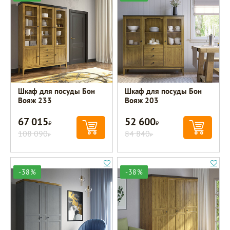
Шкаф для посуды Бон
Шкаф для посуды Бон
Вояж 233
Вояж 203
67 015
52 600
Р
Р
108 090
84 840
Р
Р
-38%
-38%