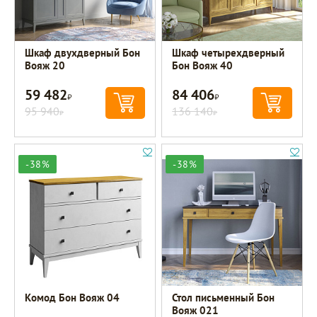
Шкаф двухдверный Бон
Шкаф четырехдверный
Вояж 20
Бон Вояж 40
59 482
84 406
Р
Р
95 940
136 140
Р
Р
-38%
-38%
Комод Бон Вояж 04
Стол письменный Бон
Вояж 021