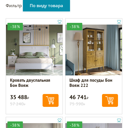
Фильтр
По виду товара
-38%
-38%
Кровать двуспальная
Шкаф для посуды Бон
Бон Вояж
Вояж 222
35 488
46 741
Р
Р
57 240
75 390
Р
Р
-38%
-38%