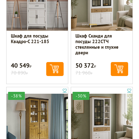
Шкаф для посуды
Шкаф Сканди для
Квадро-С 221-185
посуды 222СТЧ
стеклянные и глухие
двери
40 549
50 372
Р
Р
70 890
71 960
Р
Р
-38%
-30%