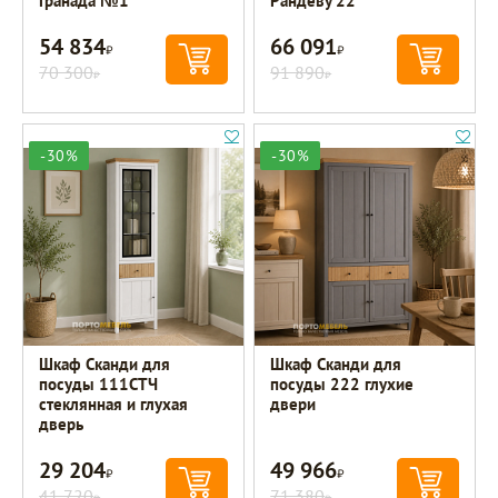
Гранада №1
Рандеву 22
54 834
66 091
Р
Р
70 300
91 890
Р
Р
-30%
-30%
Шкаф Сканди для
Шкаф Сканди для
посуды 111СТЧ
посуды 222 глухие
стеклянная и глухая
двери
дверь
29 204
49 966
Р
Р
41 720
71 380
Р
Р