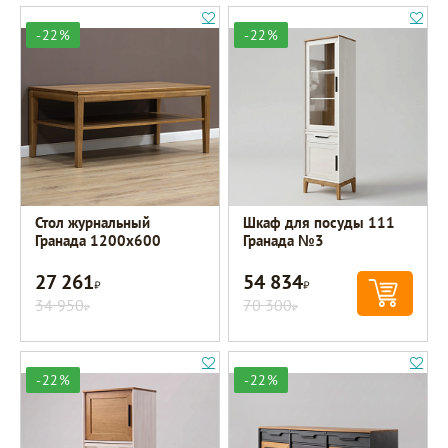
-22%
-22%
Стол журнальный
Шкаф для посуды 111
Гранада 1200х600
Гранада №3
27 261
54 834
Р
Р
34 950
70 300
Р
Р
-22%
-22%