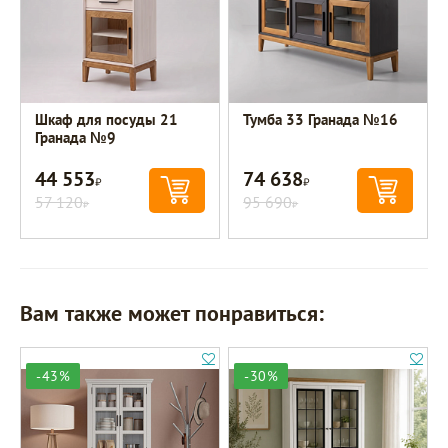
Шкаф для посуды 21
Тумба 33 Гранада №16
Гранада №9
44 553
74 638
Р
Р
57 120
95 690
Р
Р
Вам также может понравиться:
-43%
-30%