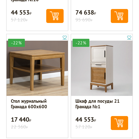
44 553
74 638
Р
Р
57 120
95 690
Р
Р
-22%
-22%
Стол журнальный
Шкаф для посуды 21
Гранада 600х600
Гранада №1
17 440
44 553
Р
Р
22 360
57 120
Р
Р