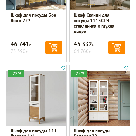
Шкаф для посуды Бон
Шкаф Сканди для
Вояж 222
посуды 1113СТЧ
стеклянная и глухая
двери
46 741
45 332
Р
Р
75 390
64 760
Р
Р
-22%
-28%
Шкаф для посуды 111
Шкаф для посуды