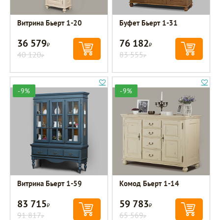
Витрина Бьерт 1-20
Буфет Бьерт 1-31
36 579
76 182
Р
Р
40 120
83 555
Р
Р
-9%
-9%
Витрина Бьерт 1-59
Комод Бьерт 1-14
83 715
59 783
Р
Р
91 817
65 569
Р
Р