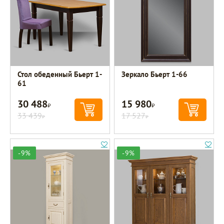
Стол обеденный Бьерт 1-
Зеркало Бьерт 1-66
61
30 488
15 980
Р
Р
33 439
17 527
Р
Р
-9%
-9%