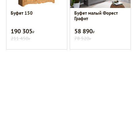
Буфет 150
Буфет малый Форест
Графит
190 305
58 890
Р
Р
211 450
78 520
Р
Р