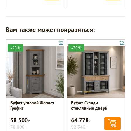
Вам также может понравиться:
-25%
-30%
Буфет угловой Форест
Буфет Сканди
Графит
стеклянные двери
58 500
64 778
Р
Р
78 000
92 540
Р
Р