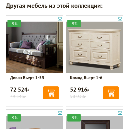
Другая мебель из этой коллекции:
-9%
-9%
Диван Бьерт 1-53
Комод Бьерт 1-6
72 524
52 916
Р
Р
79 543
58 038
Р
Р
-9%
-9%