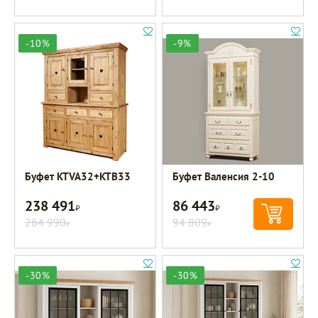
-10%
-9%
Буфет KTVA32+KTB33
Буфет Валенсия 2-10
238 491
86 443
Р
Р
264 990
94 809
Р
Р
-30%
-30%