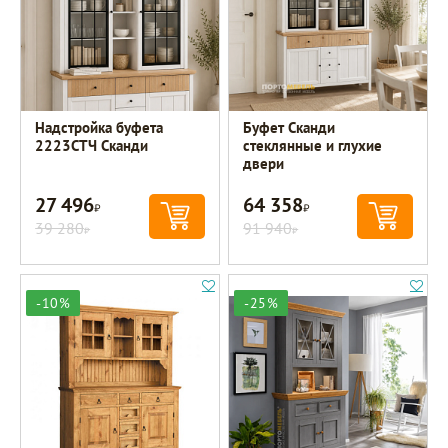
Надстройка буфета
Буфет Сканди
2223СТЧ Сканди
стеклянные и глухие
двери
27 496
64 358
Р
Р
39 280
91 940
Р
Р
-10%
-25%