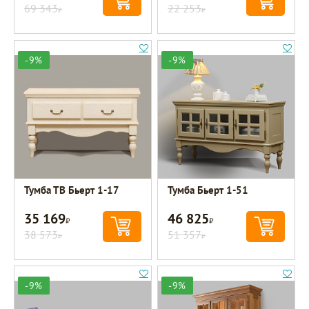
69 343
22 253
Р
Р
-9%
-9%
Тумба ТВ Бьерт 1-17
Тумба Бьерт 1-51
35 169
46 825
Р
Р
38 573
51 357
Р
Р
-9%
-9%