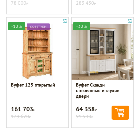
78 000
283 430
Р
Р
-10%
-30%
СОВЕТУЕМ
Буфет 125 открытый
Буфет Сканди
стеклянные и глухие
двери
161 703
64 358
Р
Р
179 670
91 940
Р
Р