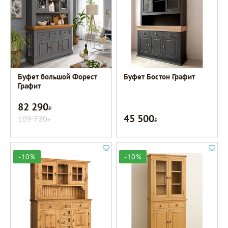
Буфет большой Форест
Буфет Бостон Графит
Графит
82 290
Р
45 500
109 720
Р
Р
-10%
-10%