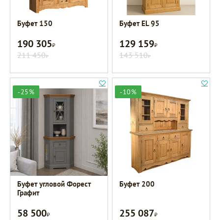
Буфет 150
Буфет EL 95
190 305
129 159
Р
Р
211 450
143 510
Р
Р
-25%
-10%
Буфет угловой Форест
Буфет 200
Графит
58 500
255 087
Р
Р