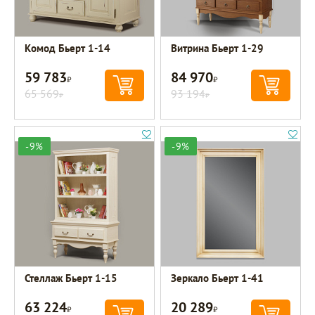
Комод Бьерт 1-14
Витрина Бьерт 1-29
59 783
84 970
Р
Р
65 569
93 194
Р
Р
-9%
-9%
Стеллаж Бьерт 1-15
Зеркало Бьерт 1-41
63 224
20 289
Р
Р