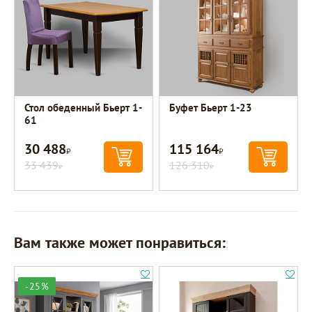
Стол обеденный Бьерт 1-
Буфет Бьерт 1-23
61
30 488
115 164
Р
Р
33 439
126 310
Р
Р
Вам также может понравиться:
-25%