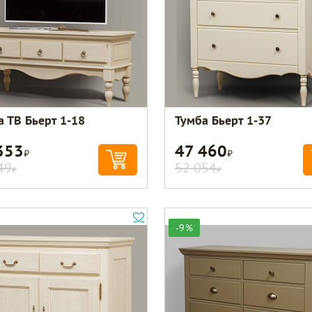
а ТВ Бьерт 1-18
Тумба Бьерт 1-37
353
47 460
Р
Р
49
52 054
Р
Р
-9%