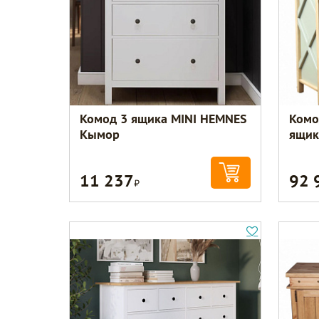
Комод 3 ящика MINI HEMNES
Комо
Кымор
ящик
11 237
92 
Р