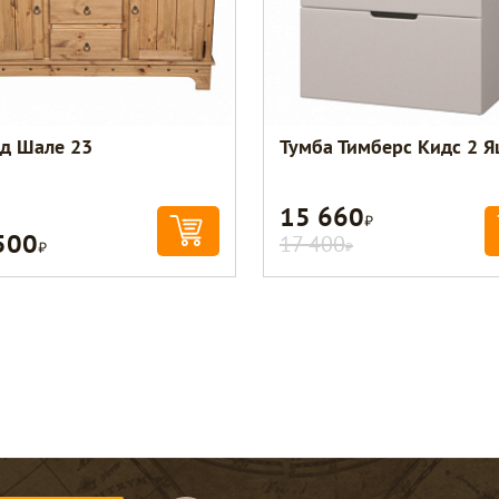
д Шале 23
Тумба Тимберс Кидс 2 
15 660
Р
500
Р
17 400
Р