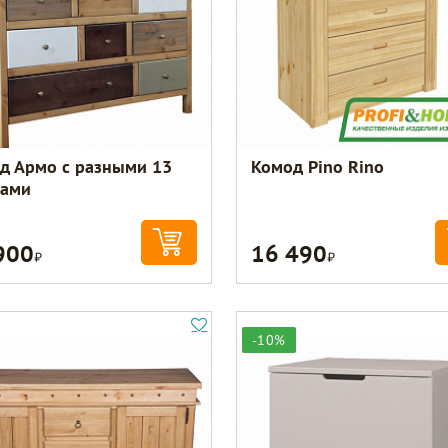
д Армо с разными 13
Комод Pino Rino
ами
900
16 490
Р
Р
-10%