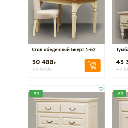
Стол обеденный Бьерт 1-62
Тумб
30 488
43 
Р
33 439
47 5
Р
-9%
-9%