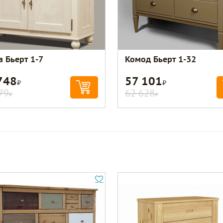
а Бьерт 1-7
Комод Бьерт 1-32
748
57 101
Р
Р
79
62 628
Р
Р