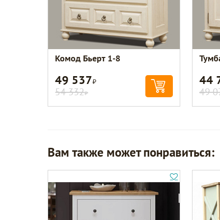
Комод Бьерт 1-8
Тумб
49 537
44 
Р
54 332
49 0
Р
Вам также может понравиться: