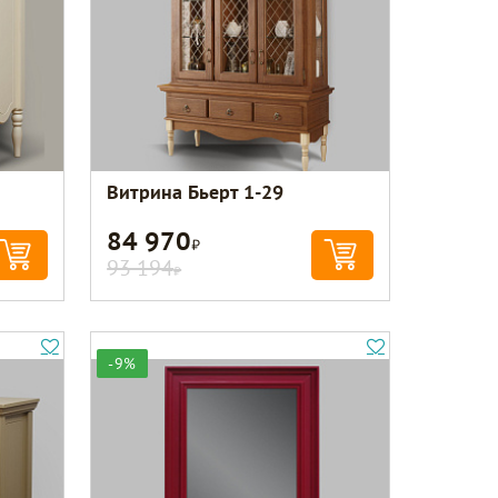
Витрина Бьерт 1-29
84 970
Р
93 194
Р
-9%