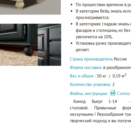
По прошествии времени в р
В категории бейц эмаль исп
просматривается.
В категориях гладкая эмаль
фасадов и столешниц из бес
увеличится на 10%.
Установка ручек производит
делает.
Страна производитель
Россия
Форма поставки:
в разобранном
3
Вес и объем :
50 кг
/
0.19 м
Количество упаковок:
2
Файлы, инструкции:
Схема 
Комод Бьерт 1-14 - 
столовой. Привычные форм
нескучными ! Разнообразие тон
творческий подход и вы получи