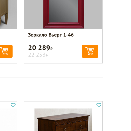
Зеркало Бьерт 1-46
20 289
Р
22 253
Р