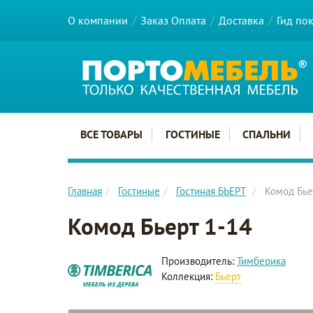
О компании
Заказ Оплата
Доставка
Гид по
Главное меню сайта
ВСЕ ТОВАРЫ
ГОСТИНЫЕ
СПАЛЬНИ
Главная
Гостиные
Гостиная БЬЕРТ
Комод Бье
Комод Бьерт 1-14
Производитель:
Тимберика
Коллекция:
Бьерт