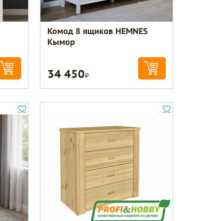
Комод 8 ящиков HEMNES
Кымор
34 450
Р