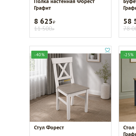
Полка настенная Форест
Буфе
Графит
Граф
8 625
58 
Р
11 500
78 0
Р
-40%
-25%
Стул Форест
Стол
Граф