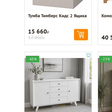
Тумба Тимберс Кидс 2 Ящика
Комо
15 660
Р
40 
17 400
Р
-60%
-25%