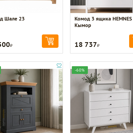
д Шале 23
Комод 3 ящика HEMNES
Кымор
500
18 737
Р
Р
-60%