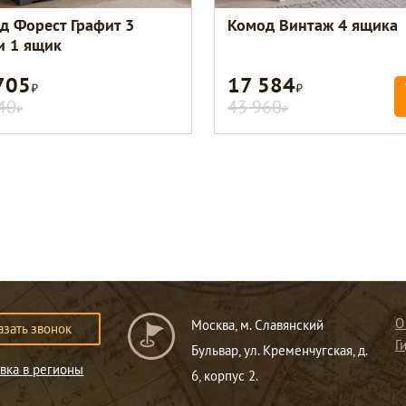
д Форест Графит 3
Комод Винтаж 4 ящика
и 1 ящик
705
17 584
Р
Р
40
43 960
Р
Р
О
Москва, м. Славянский
азать звонок
Г
Бульвар, ул. Кременчугская, д.
вка в регионы
6, корпус 2.