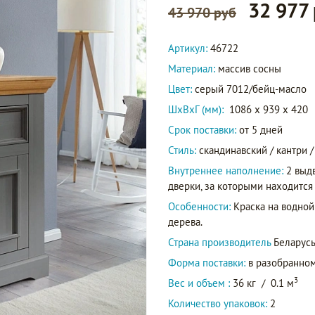
32 977
43 970 руб
Артикул:
46722
Материал:
массив сосны
Цвет:
серый 7012/бейц-масло
ШxВxГ (мм):
1086 x 939 x 420
Срок поставки:
от 5 дней
Стиль:
скандинавский / кантри /
Внутреннее наполнение:
2 выд
дверки, за которыми находится
Особенности:
Краска на водной
дерева.
Страна производитель
Беларус
Форма поставки:
в разобранном
3
Вес и объем :
36 кг
/
0.1 м
Количество упаковок:
2