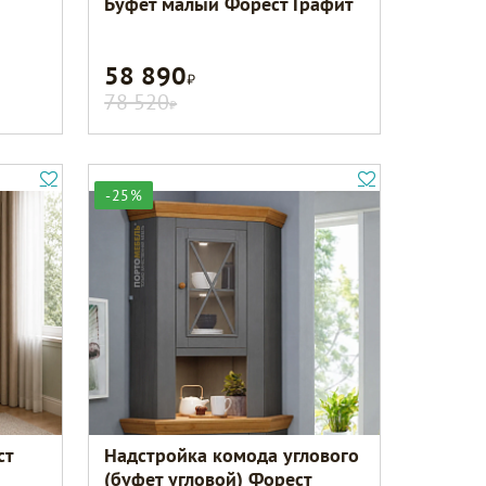
Буфет малый Форест Графит
58 890
Р
78 520
Р
-25%
ст
Надстройка комода углового
(буфет угловой) Форест