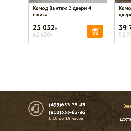
Комод Винтаж 2 двери 4
Комо
ящика
двер
25 052
39 
Р
62 630
52 9
Р
(499)653-73-43
Зак
(800)333-63-86
C 10 до 19 часов
Доста