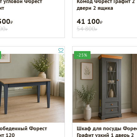
т угловой Форест
Комод Форест Графит 2
ит
двери 2 ящика
500
41 100
Р
Р
00
54 800
Р
Р
-25%
 обеденный Форест
Шкаф для посуды Форе
ит 120
Графит узкий 1 дверь 2