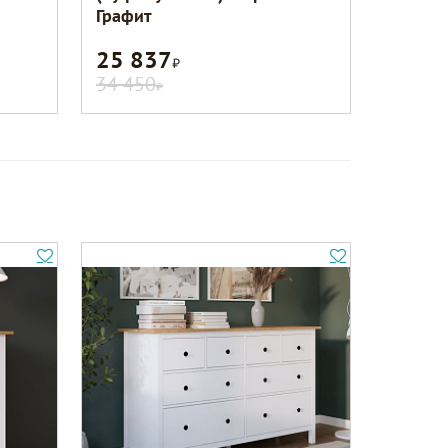
Графит
25 837
Р
34 450
Р