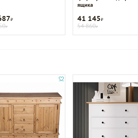
ящика
687
41 145
Р
Р
50
54 860
Р
Р