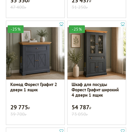
35 550
23 437
47 400
31 250
Р
Р
-25%
-25%
Комод Форест Графит 2
Шкаф для посуды
двери 1 ящик
Форест Графит широкий
4 двери 1 ящик
29 775
54 787
Р
Р
39 700
73 050
Р
Р