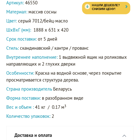
Артикул:
46550
Материал:
массив сосны
Цвет:
серый 7012/бейц-масло
ШxВxГ (мм):
1888 x 631 x 420
Срок поставки:
от 5 дней
Стиль:
скандинавский / кантри / прованс
Внутреннее наполнение:
1 выдвижной ящик на роликовых
направляющих и 2 глухих дверки
Особенности:
Краска на водной основе, через покрытие
просматривается структура дерева.
Страна производитель
Беларусь
Форма поставки:
в разобранном виде
3
Вес и объем :
41 кг
/
0.17 м
Количество упаковок:
2
Доставка и оплата