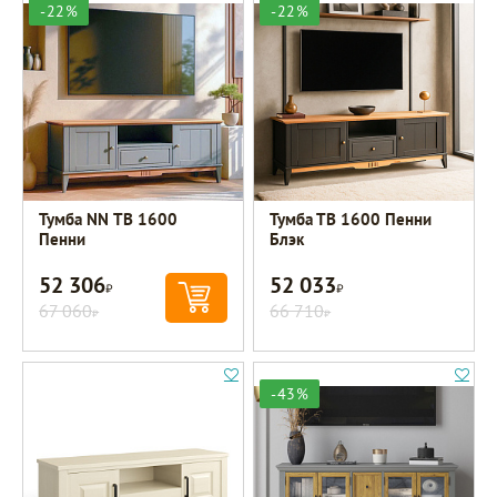
-22%
-22%
Тумба NN ТВ 1600
Тумба ТВ 1600 Пенни
Пенни
Блэк
52 306
52 033
Р
Р
67 060
66 710
Р
Р
-43%