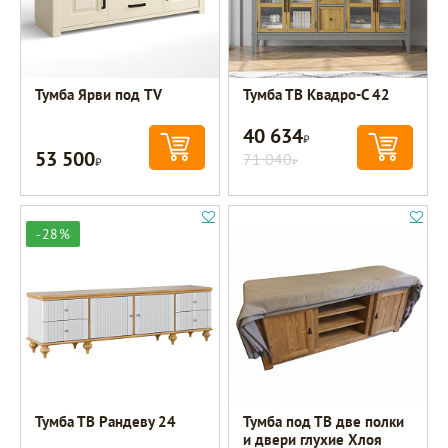
Тумба Ярви под TV
Тумба ТВ Квадро-С 42
40 634
Р
53 500
Р
71 040
Р
-28%
Тумба ТВ Рандеву 24
Тумба под ТВ две полки
и двери глухие Хлоя