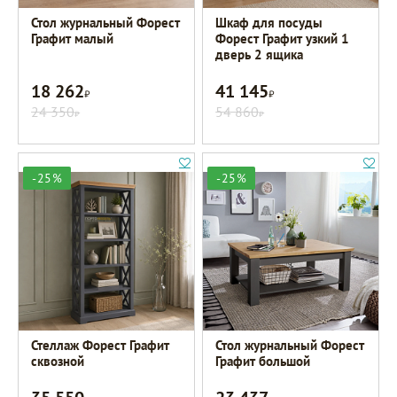
Стол журнальный Форест
Шкаф для посуды
Графит малый
Форест Графит узкий 1
дверь 2 ящика
18 262
41 145
Р
Р
24 350
54 860
Р
Р
-25%
-25%
Стеллаж Форест Графит
Стол журнальный Форест
сквозной
Графит большой
Р
Р