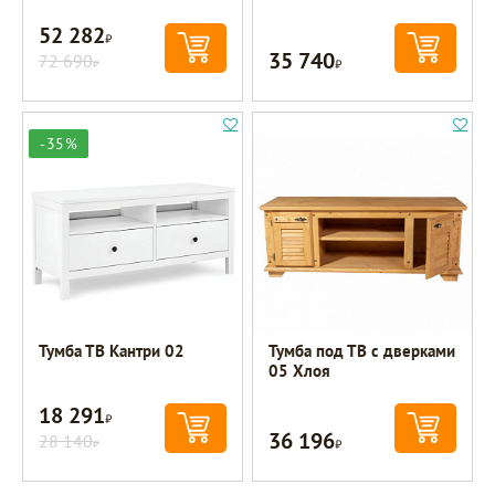
52 282
Р
35 740
72 690
Р
Р
-35%
Тумба ТВ Кантри 02
Тумба под ТВ с дверками
05 Хлоя
18 291
Р
36 196
28 140
Р
Р