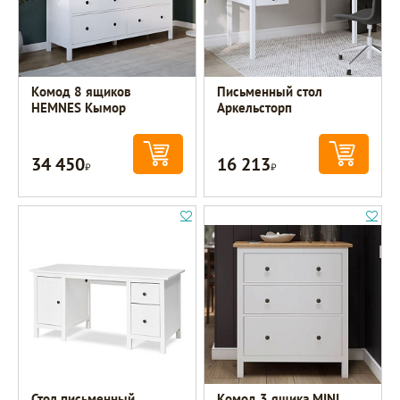
Комод 8 ящиков
Письменный стол
HEMNES Кымор
Аркельсторп
34 450
16 213
Р
Р
Стол письменный
Комод 3 ящика MINI