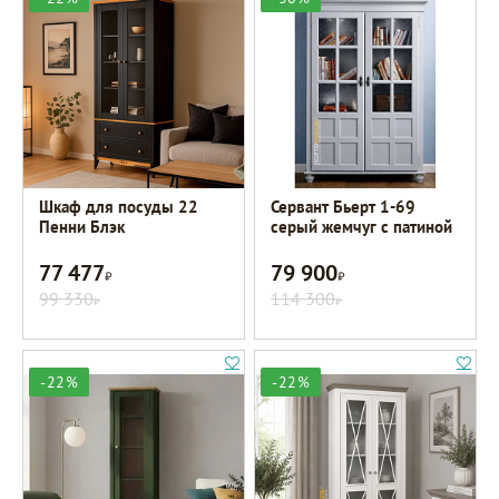
Шкаф для посуды 22
Сервант Бьерт 1-69
Пенни Блэк
серый жемчуг с патиной
77 477
79 900
Р
Р
99 330
114 300
Р
Р
-22%
-22%