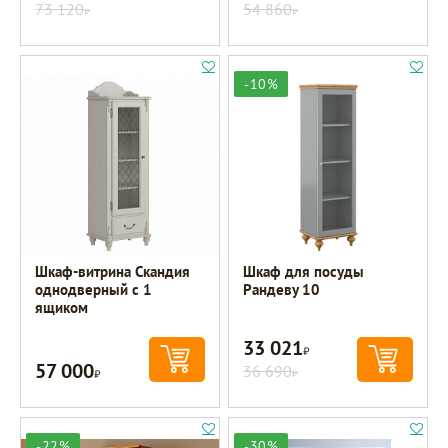
73 120
54 860
Р
Р
-10%
Шкаф-витрина Скандия
Шкаф для посуды
однодверный с 1
Рандеву 10
ящиком
33 021
Р
57 000
Р
36 690
Р
-22%
-30%