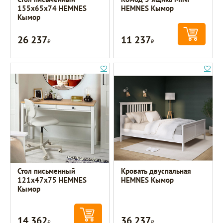
155х65х74 HEMNES
HEMNES Кымор
Кымор
26 237
11 237
Р
Р
Стол письменный
Кровать двуспальная
121х47х75 HEMNES
HEMNES Кымор
Кымор
14 362
36 237
Р
Р