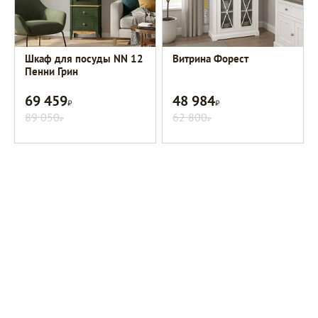
Шкаф для посуды NN 12
Витрина Форест
Пенни Грин
69 459
48 984
Р
Р
89 050
62 800
Р
Р