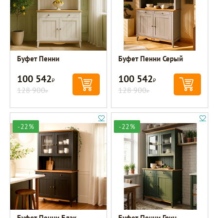
Буфет Пенни
Буфет Пенни Серый
100 542
100 542
Р
Р
128 900
128 900
Р
Р
-22%
-22%
Буфет Пенни Блэк
Буфет Пенни Грин