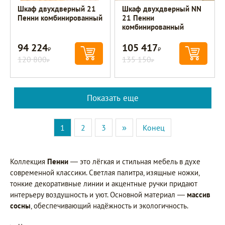
Шкаф двухдверный 21
Шкаф двухдверный NN
Пенни комбинированный
21 Пенни
комбинированный
94 224
105 417
Р
Р
120 800
135 150
Р
Р
Показать еще
1
2
3
»
Конец
Коллекция
Пенни
— это лёгкая и стильная мебель в духе
современной классики. Светлая палитра, изящные ножки,
тонкие декоративные линии и акцентные ручки придают
интерьеру воздушность и уют. Основной материал —
массив
сосны
, обеспечивающий надёжность и экологичность.