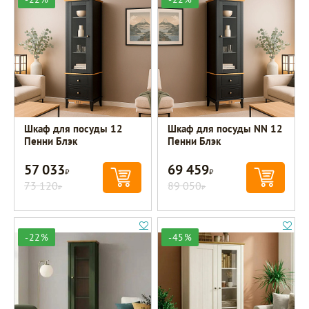
Шкаф для посуды 12
Шкаф для посуды NN 12
Пенни Блэк
Пенни Блэк
57 033
69 459
Р
Р
73 120
89 050
Р
Р
-22%
-45%