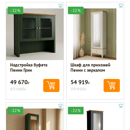
-22%
-22%
Надстройка буфета
Шкаф для прихожей
Пенни Грин
Пенни с зеркалом
49 670
54 919
Р
Р
63 680
70 410
Р
Р
-22%
-22%