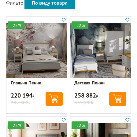
Фильтр
По виду товара
-22%
-22%
Спальня Пенни
Детская Пенни
220 194
258 882
Р
Р
282 300
331 900
Р
Р
-22%
-22%