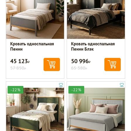
Кровать односпальная
Кровать односпальная
Пенни
Пенни Блэк
45 123
50 996
Р
Р
57 850
65 380
Р
Р
-22%
-22%