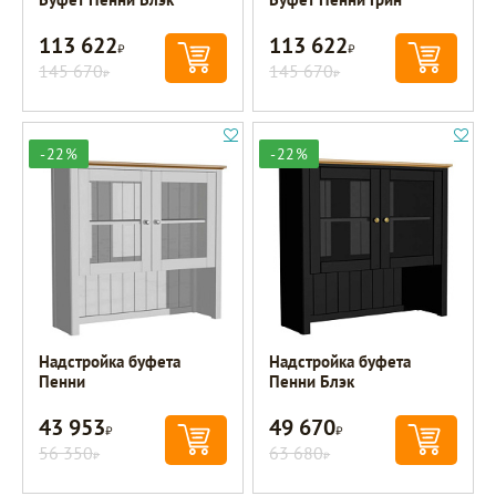
113 622
113 622
Р
Р
145 670
145 670
Р
Р
-22%
-22%
Надстройка буфета
Надстройка буфета
Пенни
Пенни Блэк
43 953
49 670
Р
Р
56 350
63 680
Р
Р