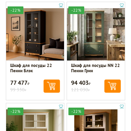
-22%
-22%
Шкаф для посуды 22
Шкаф для посуды NN 22
Пенни Блэк
Пенни Грин
77 477
94 403
Р
Р
99 330
121 030
Р
Р
-22%
-22%