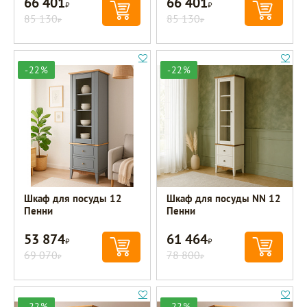
66 401
66 401
Р
Р
85 130
85 130
Р
Р
-22%
-22%
Шкаф для посуды 12
Шкаф для посуды NN 12
Пенни
Пенни
53 874
61 464
Р
Р
69 070
78 800
Р
Р
-22%
-22%