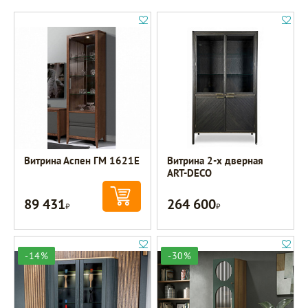
Витрина Аспен ГМ 1621Е
Витрина 2-х дверная
ART-DECO
89 431
264 600
Р
Р
-14%
-30%