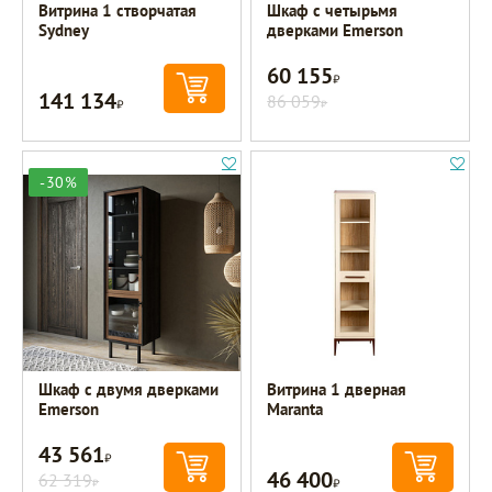
Витрина 1 створчатая
Шкаф с четырьмя
Sydney
дверками Emerson
60 155
Р
141 134
Р
86 059
Р
-30%
Шкаф c двумя дверками
Витрина 1 дверная
Emerson
Maranta
43 561
Р
46 400
62 319
Р
Р