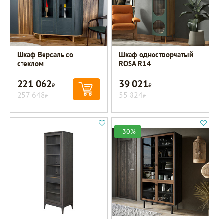
Шкаф Версаль со
Шкаф одностворчатый
стеклом
ROSA R14
221 062
39 021
Р
Р
257 648
55 824
Р
Р
-30%