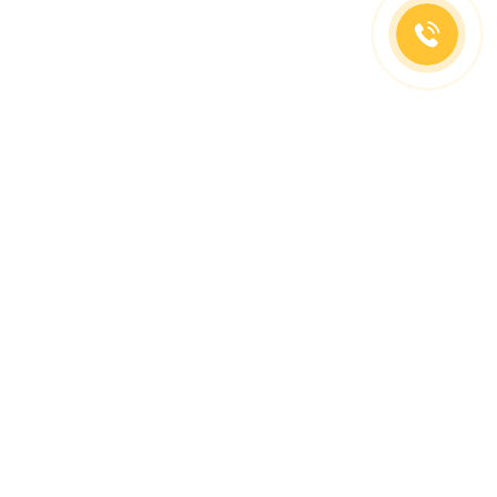
(499)653-73-43
(800)333-63-86
C 10 до 19 часов
Заказать звонок
Доставка в регионы
Москва, м. Славянский Бульвар, ул. Кременчугская,
д. 6, корпус 2.
О компании
Заказ Оплата
Доставка
Гид покупателя
Сотрудничество
Контакты