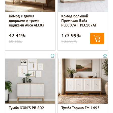
Комод с двумя
Комод большой
дверками и тремя
Премиале Бэйз
ящиками Alice ALC03
PLC007AT_PLC107AT
42 419
172 999
Р
Р
60 686
203 529
Р
Р
Тумба ICON’S РВ 802
Тумба Торино ГМ 1495