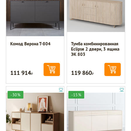
Комод Верона Т-804
Тумба комбинированная
Eclipse 2 двери, 3 ящика
ЭК 803
111 914
119 860
Р
Р
-30%
-15%