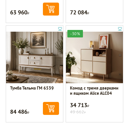
63 960
72 084
Р
Р
-30%
Тумба Тельма ГМ 6539
Комод с тремя дверками
и ящиком Alice ALC04
34 713
Р
84 486
Р
49 662
Р