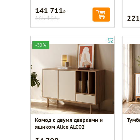
141 711
Р
221
165 164
Р
-30%
Комод с двумя дверками и
Тумб
ящиком Alice ALC02
Р