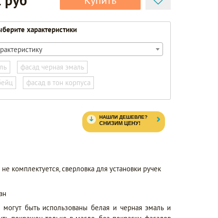
 руб
Купить
берите характеристики
рактеристику
ль
фасад черная эмаль
бейц
фасад в тон корпуса
не комплектуется, сверловка для установки ручек
ан
 могут быть использованы белая и черная эмаль и