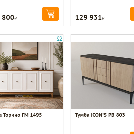
 800
129 931
Р
Р
а Торино ГМ 1495
Тумба ICON’S РВ 803