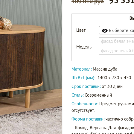
93 531
109 010 руб
Вы
Цвет
Выберите ха
фасад белая эма
Модель
фасад зеленый 
Материал:
Массив дуба
ШxВxГ (мм):
1400 x 780 x 450
Срок поставки:
от 30 дней
Стиль:
Современный
Особенности:
Предмет ручками 
отсутствует.
Форма поставки:
частично собр
Комод Версаль. Для фасадов