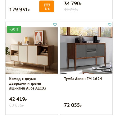
34 790
Р
129 931
Р
49 771
Р
-30%
Комод с двумя
Тумба Аспен ГМ 1624
дверками и тремя
ящиками Alice ALC03
42 419
Р
72 055
60 686
Р
Р