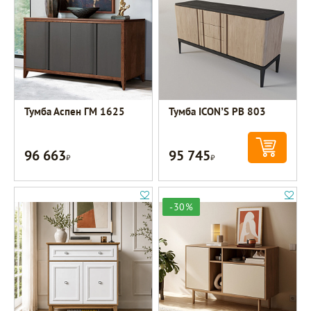
Тумба Аспен ГМ 1625
Тумба ICON’S РВ 803
96 663
95 745
Р
Р
-30%