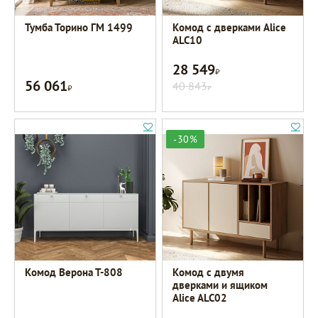
Тумба Торино ГМ 1499
Комод с дверками Alice
ALC10
28 549
Р
56 061
Р
40 843
Р
-30%
Комод Верона Т-808
Комод с двумя
дверками и ящиком
Alice ALC02