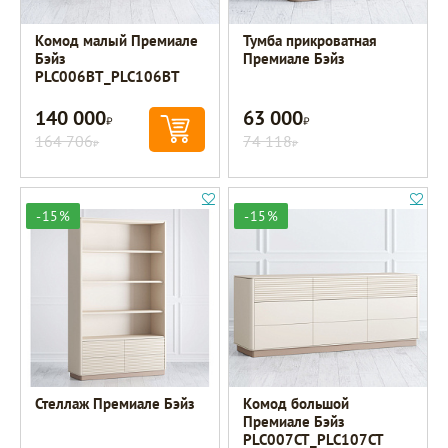
Комод малый Премиале
Тумба прикроватная
Бэйз
Премиале Бэйз
PLC006BT_PLC106BT
140 000
63 000
Р
Р
164 706
74 118
Р
Р
-15%
-15%
Стеллаж Премиале Бэйз
Комод большой
Премиале Бэйз
PLC007CT_PLC107CT