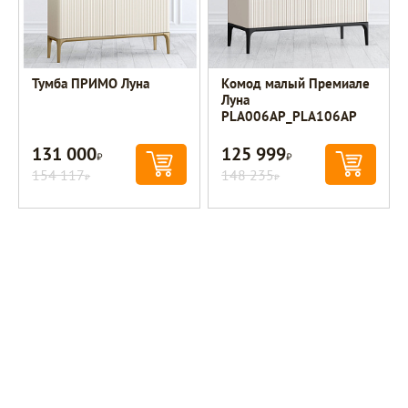
Тумба ПРИМО Луна
Комод малый Премиале
Луна
PLA006AP_PLA106AP
131 000
125 999
Р
Р
154 117
148 235
Р
Р