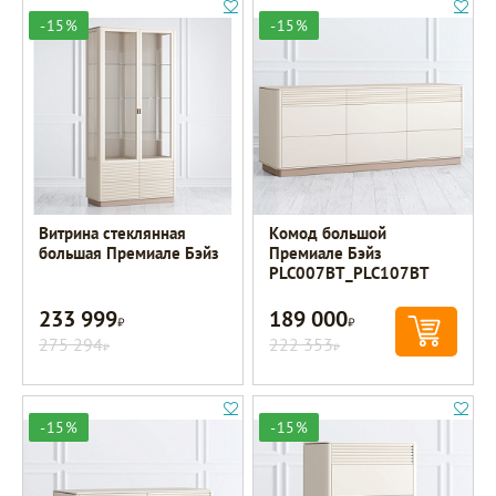
-15%
-15%
Витрина стеклянная
Комод большой
большая Премиале Бэйз
Премиале Бэйз
PLC007BT_PLC107BT
233 999
189 000
Р
Р
275 294
222 353
Р
Р
-15%
-15%