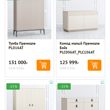
Тумба Премиале
Комод малый Премиале
PL016AT
Бэйз
PLC006AT_PLC106AT
131 000
125 999
Р
Р
154 118
148 235
Р
Р
-15%
-15%