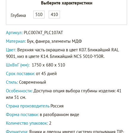
Выберите характеристики
510
410
Глубина
PLC007AT
Артикул
PLC107AT
Артикул:
PLC007AT_PLC107AT
Материал:
Бук, фанера, элементы МДФ
Цвет:
Верхняя часть окрашена в цвет K07. Ближайший RAL
9001, низ в цвете K14. Ближайший NCS 5010-Y50R.
ШxВxГ (мм):
1750 x 680 x 510
Срок поставки:
от 45 дней
Стиль:
Современный
Особенности:
Доступна опция выбора глубины изделия: 41
или 51 см.
Страна производитель
Россия
Форма поставки:
в разобранном виде
Количество упаковок:
2
Фурнитура:
Ящики и дверцы имеют систему открывания TIP-