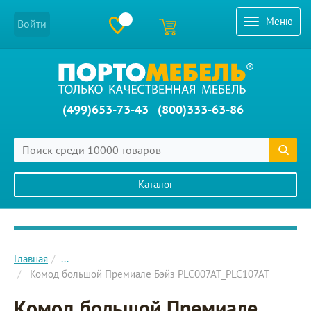
Меню
Войти
(499)653-73-43
(800)333-63-86
Каталог
Главное меню сайта
Главная
...
Комод большой Премиале Бэйз PLC007AT_PLC107AT
Комод большой Премиале