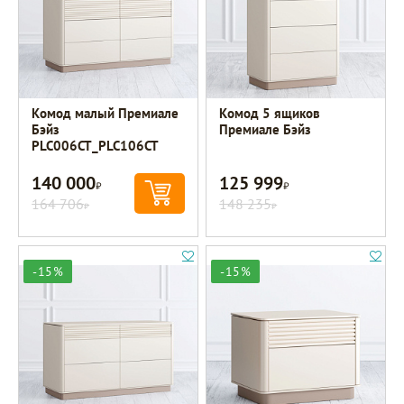
Комод малый Премиале
Комод 5 ящиков
Бэйз
Премиале Бэйз
PLC006CT_PLC106CT
140 000
125 999
Р
Р
164 706
148 235
Р
Р
-15%
-15%