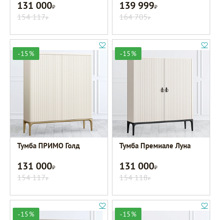
131 000
139 999
Р
Р
154 117
164 705
Р
Р
-15%
-15%
Тумба ПРИМО Голд
Тумба Премиале Луна
131 000
131 000
Р
Р
154 117
154 118
Р
Р
-15%
-15%