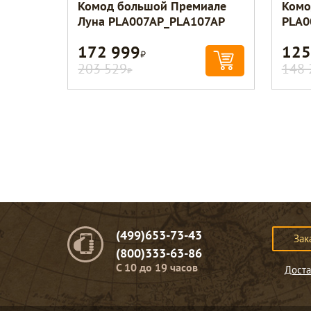
Комод большой Премиале
Комо
Луна PLA007AP_PLA107AP
PLA0
172 999
125
Р
203 529
148 
Р
(499)653-73-43
Зак
(800)333-63-86
C 10 до 19 часов
Доста