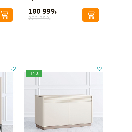
188 999
Р
222 352
Р
-15%