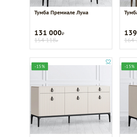
Тумба Премиале Луна
Тумб
131 000
139
Р
154 118
164 
Р
-15%
-15%