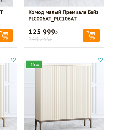
AT
Комод малый Премиале Бэйз
PLC006AT_PLC106AT
125 999
Р
148 235
Р
-15%