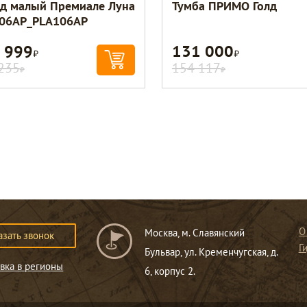
д малый Премиале Луна
Тумба ПРИМО Голд
06AP_PLA106AP
 999
131 000
Р
Р
235
154 117
Р
Р
О
Москва, м. Славянский
азать звонок
Г
Бульвар, ул. Кременчугская, д.
вка в регионы
6, корпус 2.