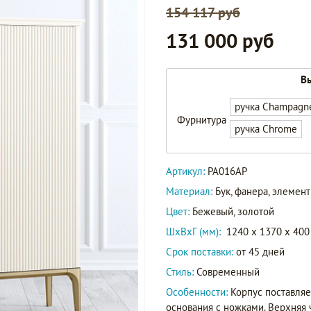
154 117 руб
131 000 руб
Вы
ручка Champagn
Фурнитура
ручка Chrome
Артикул:
PA016AP
Материал:
Бук, фанера, элеме
Цвет:
Бежевый, золотой
ШxВxГ (мм):
1240 x 1370 x 400
Срок поставки:
от 45 дней
Стиль:
Современный
Особенности:
Корпус поставляе
основания с ножками. Верхняя 