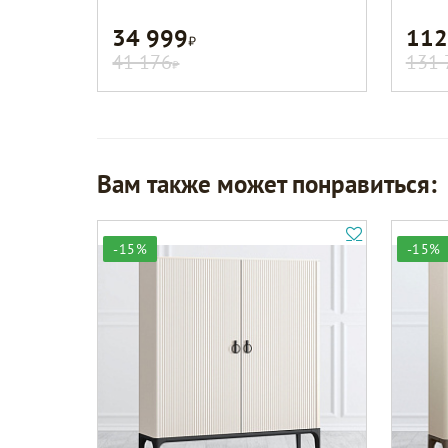
34 999
112
Р
41 176
131 
Р
Вам также может понравиться:
-15%
-15%