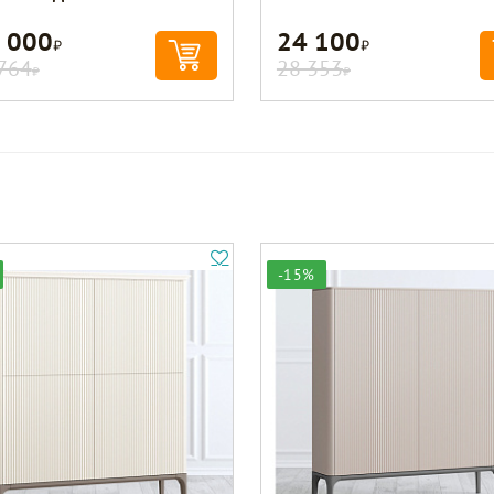
 000
24 100
Р
Р
764
28 353
Р
Р
-15%