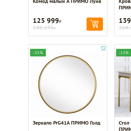
Комод малый A ПРИМО Луна
Кров
ПРИМ
125 999
139
Р
148 235
164 
Р
-15%
-15%
Зеркало PrG41A ПРИМО Голд
Стол
ПРИМ