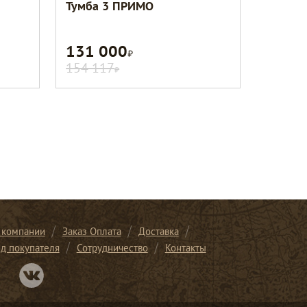
Тумба 3 ПРИМО
131 000
Р
154 117
Р
 компании
Заказ Оплата
Доставка
ид покупателя
Сотрудничество
Контакты
Перейти в нашу группу Вконтакте