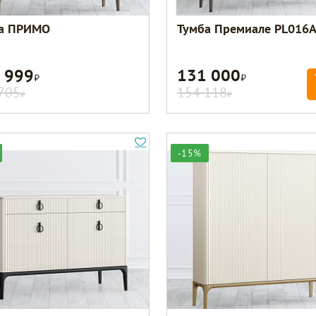
а ПРИМО
Тумба Премиале PL016
 999
131 000
Р
Р
705
154 118
Р
Р
-15%