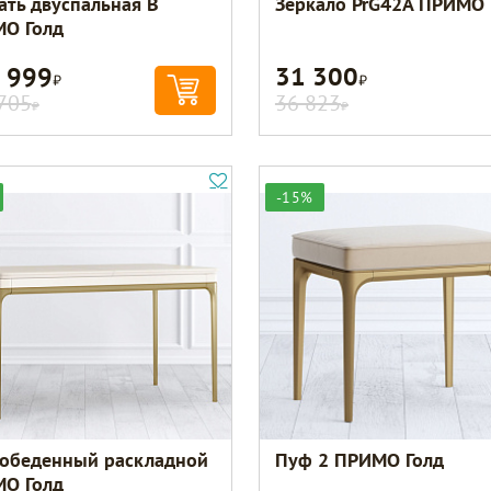
ать двуспальная B
Зеркало PrG42A ПРИМО 
О Голд
 999
31 300
Р
Р
705
36 823
Р
Р
-15%
 обеденный раскладной
Пуф 2 ПРИМО Голд
О Голд