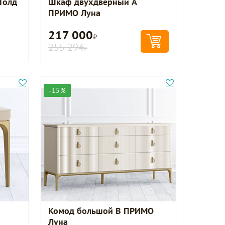
Голд
Шкаф двухдверный A
ПРИМО Луна
217 000
Р
255 294
Р
-15%
Комод большой B ПРИМО
Луна