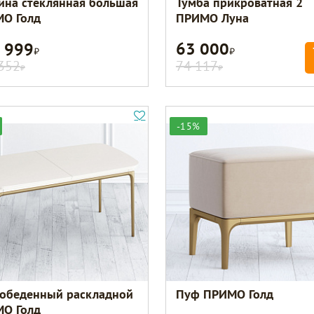
ина стеклянная большая
Тумба прикроватная 2
О Голд
ПРИМО Луна
 999
63 000
Р
Р
352
74 117
Р
Р
-15%
 обеденный раскладной
Пуф ПРИМО Голд
О Голд