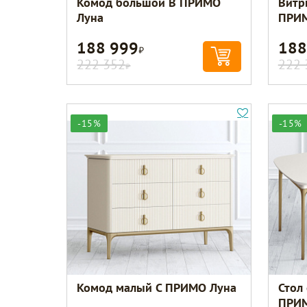
Комод большой B ПРИМО
Витр
Луна
ПРИМ
188 999
188
Р
222 352
222 
Р
-15%
-15%
Комод малый C ПРИМО Луна
Стол
ПРИМ