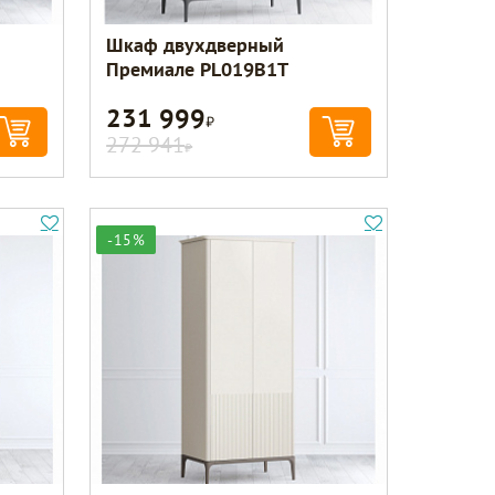
Шкаф двухдверный
Премиале PL019B1T
231 999
Р
272 941
Р
-15%