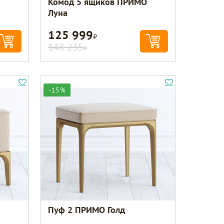
Комод 5 ящиков ПРИМО
Луна
125 999
Р
148 235
Р
-15%
Пуф 2 ПРИМО Голд