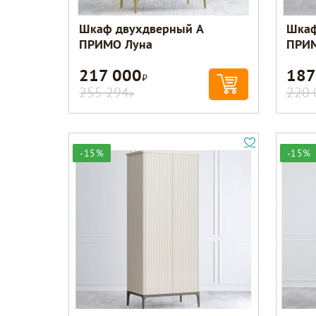
Шкаф двухдверный A
Шкаф
ПРИМО Луна
ПРИМ
217 000
187
Р
255 294
220 
Р
-15%
-15%