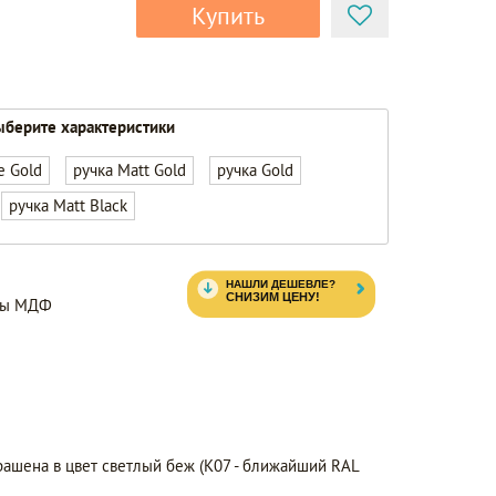
Купить
берите характеристики
e Gold
ручка Matt Gold
ручка Gold
ручка Matt Black
нты МДФ
рашена в цвет светлый беж (K07 - ближайший RAL