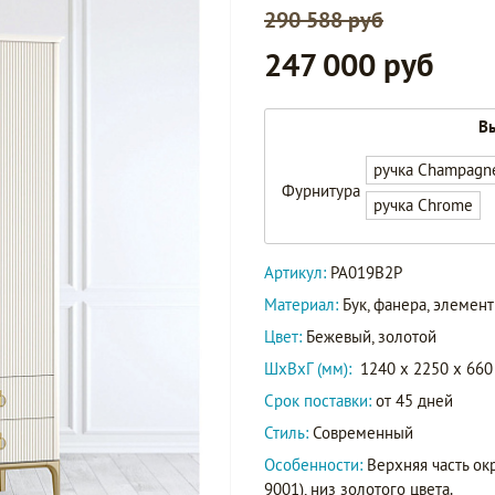
290 588 руб
247 000 руб
Вы
ручка Champagn
Фурнитура
ручка Chrome
Артикул:
PA019B2P
Материал:
Бук, фанера, элеме
Цвет:
Бежевый, золотой
ШxВxГ (мм):
1240 x 2250 x 660
Срок поставки:
от 45 дней
Стиль:
Современный
Особенности:
Верхняя часть ок
9001), низ золотого цвета.