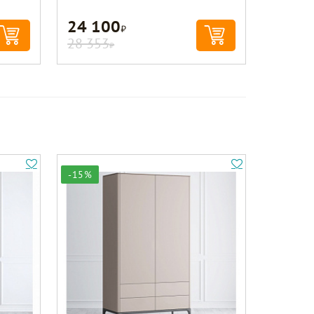
24 100
Р
28 353
Р
-15%