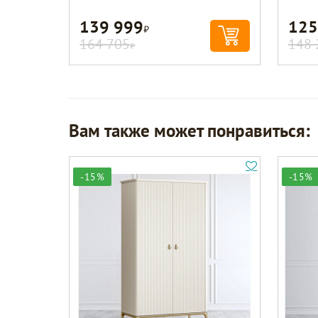
139 999
125
Р
164 705
148 
Р
Вам также может понравиться:
-15%
-15%