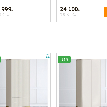
 999
24 100
Р
Р
235
28 353
Р
Р
-15%