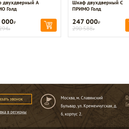
 двухдверный A
Шкаф двухдверный С
О Голд
ПРИМО Голд
 000
247 000
Р
Р
294
290 588
Р
Р
О
Москва, м. Славянский
азать звонок
Г
Бульвар, ул. Кременчугская, д.
вка в регионы
6, корпус 2.