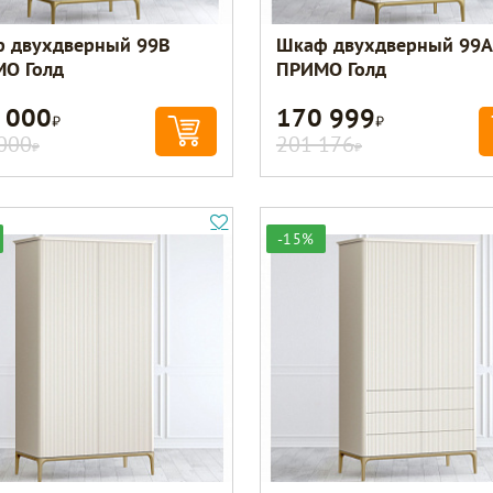
 двухдверный 99B
Шкаф двухдверный 99A
О Голд
ПРИМО Голд
 000
170 999
Р
Р
000
201 176
Р
Р
-15%