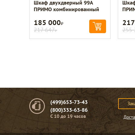
Шкаф двухдверный 99A
Шкаф
ПРИМО комбинированный
ПРИМ
185 000
217
Р
217 647
255 
Р
(499)653-73-43
Зак
(800)333-63-86
C 10 до 19 часов
Доста