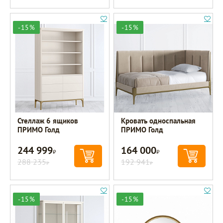
-15%
-15%
Стеллаж 6 ящиков
Кровать односпальная
ПРИМО Голд
ПРИМО Голд
244 999
164 000
Р
Р
288 235
192 941
Р
Р
-15%
-15%