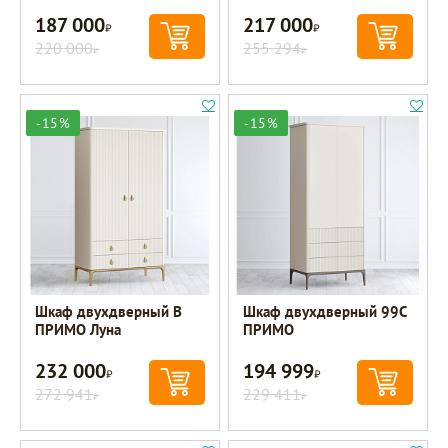
187 000
217 000
Р
Р
220 000
255 294
Р
Р
-15%
-15%
Шкаф двухдверный B
Шкаф двухдверный 99C
ПРИМО Луна
ПРИМО
232 000
194 999
Р
Р
272 941
229 411
Р
Р