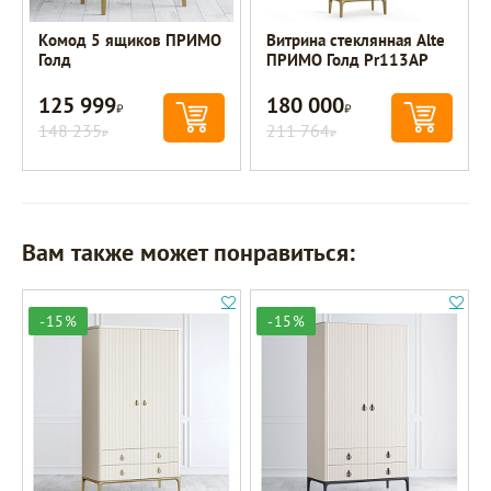
Комод 5 ящиков ПРИМО
Витрина стеклянная Alte
Голд
ПРИМО Голд Pr113AP
125 999
180 000
Р
Р
148 235
211 764
Р
Р
Вам также может понравиться:
-15%
-15%