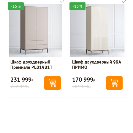
-15%
-15%
Шкаф двухдверный
Шкаф двухдверный 99A
Премиале PL019B1T
ПРИМО
231 999
170 999
Р
Р
272 941
201 176
Р
Р