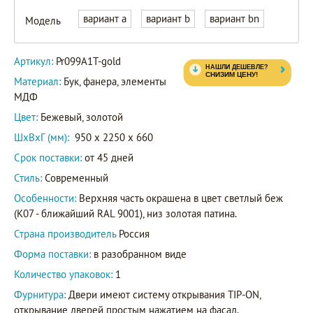
вариант a
вариант b
вариант bn
Модель
Артикул:
Pr099A1T-gold
Материал:
Бук, фанера, элементы
МДФ
Цвет:
Бежевый, золотой
ШxВxГ (мм):
950 x 2250 x 660
Срок поставки:
от 45 дней
Стиль:
Современный
Особенности:
Верхняя часть окрашена в цвет светлый беж
(K07 - ближайший RAL 9001), низ золотая патина.
Страна производитель
Россия
Форма поставки:
в разобранном виде
Количество упаковок:
1
Фурнитура:
Двери имеют систему открывания TIP-ON,
открывание дверей простым нажатием на фасад.