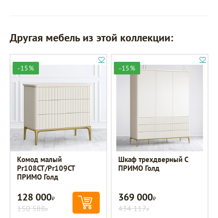
Другая мебель из этой коллекции:
-15%
-15%
Комод малый
Шкаф трехдверный C
Pr108CT/Pr109CT
ПРИМО Голд
ПРИМО Голд
128 000
369 000
Р
Р
150 588
434 117
Р
Р