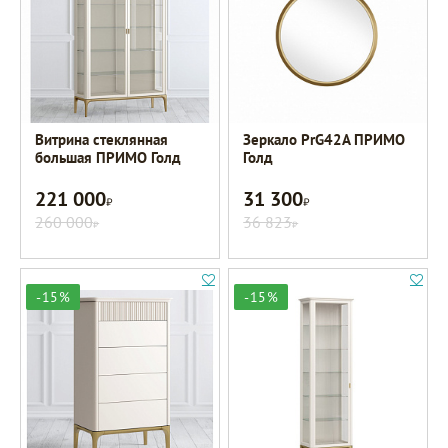
Витрина стеклянная
Зеркало PrG42A ПРИМО
большая ПРИМО Голд
Голд
221 000
31 300
Р
Р
260 000
36 823
Р
Р
-15%
-15%