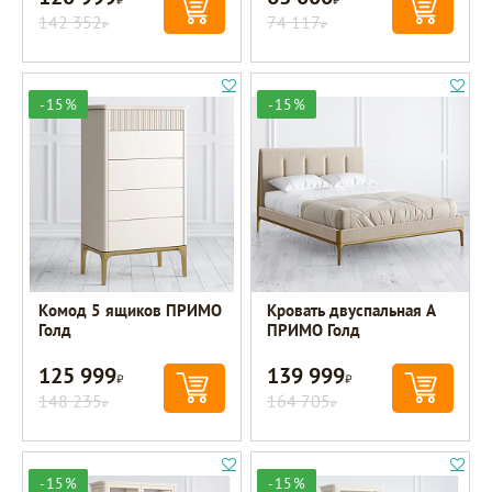
142 352
74 117
Р
Р
-15%
-15%
Комод 5 ящиков ПРИМО
Кровать двуспальная A
Голд
ПРИМО Голд
125 999
139 999
Р
Р
148 235
164 705
Р
Р
-15%
-15%