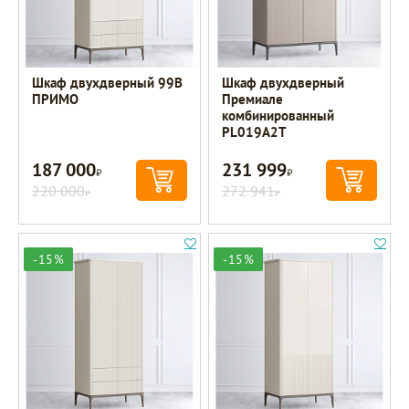
Шкаф двухдверный 99B
Шкаф двухдверный
ПРИМО
Премиале
комбинированный
PL019A2T
187 000
231 999
Р
Р
220 000
272 941
Р
Р
-15%
-15%