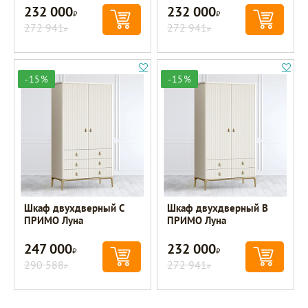
232 000
232 000
Р
Р
272 941
272 941
Р
Р
-15%
-15%
Шкаф двухдверный С
Шкаф двухдверный B
ПРИМО Луна
ПРИМО Луна
247 000
232 000
Р
Р
290 588
272 941
Р
Р