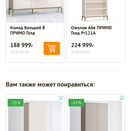
Комод большой B
Стеллаж Alte ПРИМО
ПРИМО Голд
Голд Pr121A
188 999
224 999
Р
Р
222 352
264 705
Р
Р
Вам также может понравиться:
-15%
-15%