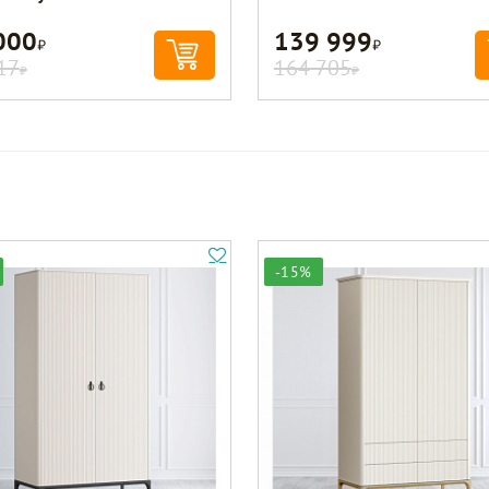
000
139 999
Р
Р
17
164 705
Р
Р
-15%