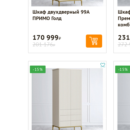
Шкаф двухдверный 99A
Шкаф
ПРИМО Голд
Прем
комб
170 999
231
Р
201 176
272 
Р
-15%
-15%