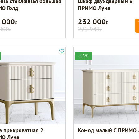
ина стеклянная большая
Шкаф двухдверный B
О Голд
ПРИМО Луна
 000
232 000
Р
Р
000
272 941
Р
Р
-15%
а прикроватная 2
Комод малый C ПРИМО 
О Луна