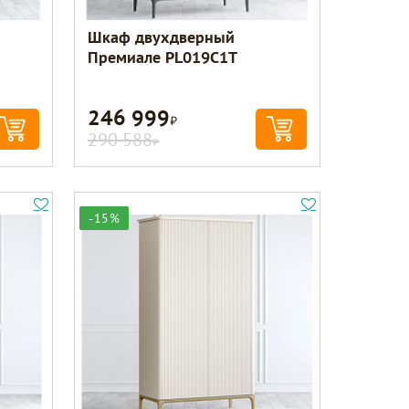
Шкаф двухдверный
Премиале PL019C1T
246 999
Р
290 588
Р
-15%