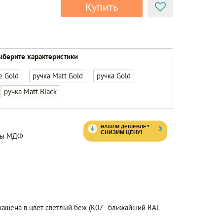
Купить
берите характеристики
e Gold
ручка Matt Gold
ручка Gold
ручка Matt Black
нты МДФ
рашена в цвет светлый беж (K07 - ближайший RAL