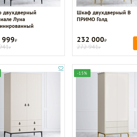
 двухдверный
Шкаф двухдверный B
иале Луна
ПРИМО Голд
инированный
 999
232 000
Р
Р
941
272 941
Р
Р
-15%