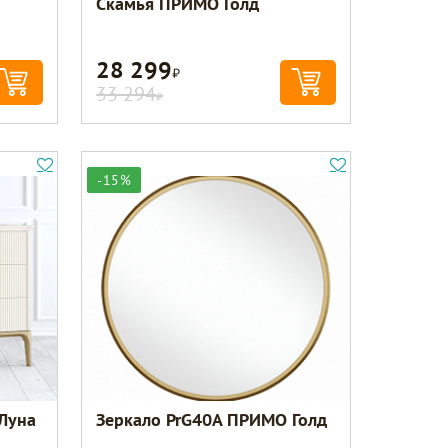
Скамья ПРИМО Голд
28 299
Р
33 294
Р
-15%
Луна
Зеркало PrG40A ПРИМО Голд