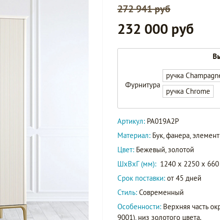
272 941 руб
232 000 руб
Вы
ручка Champagn
Фурнитура
ручка Chrome
Артикул:
PA019A2P
Материал:
Бук, фанера, элеме
Цвет:
Бежевый, золотой
ШxВxГ (мм):
1240 x 2250 x 660
Срок поставки:
от 45 дней
Стиль:
Современный
Особенности:
Верхняя часть ок
9001), низ золотого цвета.