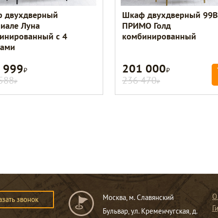
 двухдверный
Шкаф двухдверный 99B
иале Луна
ПРИМО Голд
инированный с 4
комбинированный
ами
 999
201 000
Р
Р
588
236 470
Р
Р
О
Москва, м. Славянский
азать звонок
Г
Бульвар, ул. Кременчугская, д.