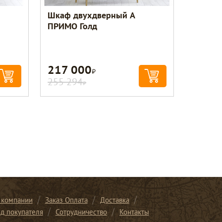
Шкаф двухдверный A
ПРИМО Голд
217 000
Р
255 294
Р
 компании
Заказ Оплата
Доставка
ид покупателя
Сотрудничество
Контакты