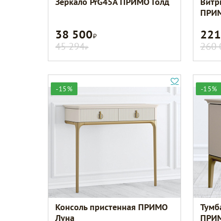
Зеркало PrG45A ПРИМО Голд
Витр
ПРИМ
38 500
221
Р
45 294
260 
Р
-15%
-15%
Консоль пристенная ПРИМО
Тумб
Луна
ПРИМ