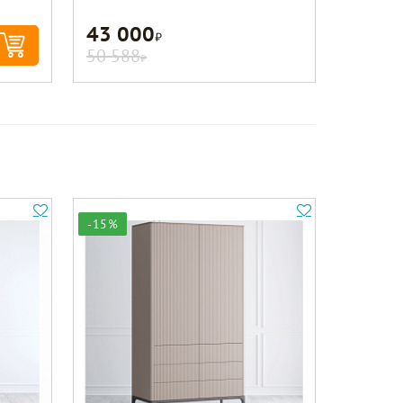
43 000
Р
50 588
Р
-15%