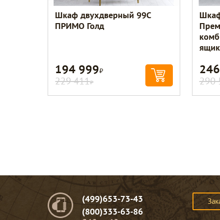
Шкаф двухдверный 99C
Шкаф
ПРИМО Голд
Прем
комб
ящик
194 999
246
Р
229 411
290 
Р
(499)653-73-43
Зак
(800)333-63-86