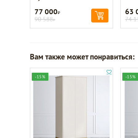
77 000
63 
Р
90 588
74 1
Р
Вам также может понравиться:
-15%
-15%