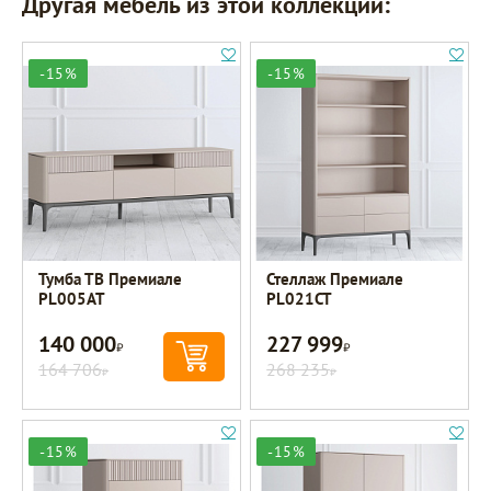
Другая мебель из этой коллекции:
-15%
-15%
Тумба ТВ Премиале
Стеллаж Премиале
PL005AT
PL021CT
140 000
227 999
Р
Р
164 706
268 235
Р
Р
-15%
-15%