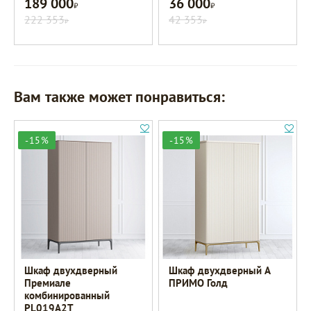
189 000
36 000
Р
Р
222 353
42 353
Р
Р
Вам также может понравиться:
-15%
-15%
Шкаф двухдверный
Шкаф двухдверный A
Премиале
ПРИМО Голд
комбинированный
PL019A2T