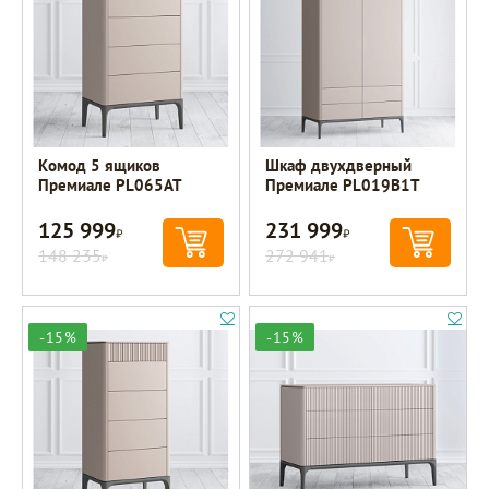
Комод 5 ящиков
Шкаф двухдверный
Премиале PL065AT
Премиале PL019B1T
125 999
231 999
Р
Р
148 235
272 941
Р
Р
-15%
-15%