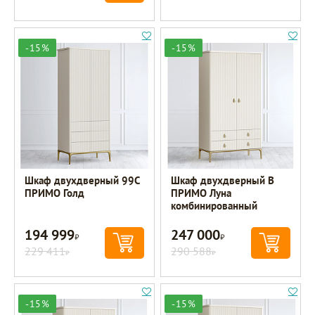
-15%
-15%
Шкаф двухдверный 99C
Шкаф двухдверный B
ПРИМО Голд
ПРИМО Луна
комбинированный
194 999
247 000
Р
Р
229 411
290 588
Р
Р
-15%
-15%