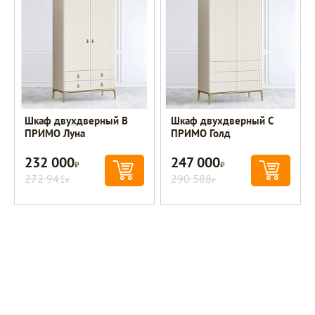
Шкаф двухдверный B
Шкаф двухдверный С
ПРИМО Луна
ПРИМО Голд
232 000
247 000
Р
Р
272 941
290 588
Р
Р