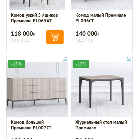
Комод узкий 5 ящиков
Комод малый Премиале
Премиале PL063AT
PL006CT
118 000
140 000
Р
Р
138 824
164 706
Р
Р
-15%
-15%
Комод большой
Журнальный стол малый
Премиале PL007CT
Премиале