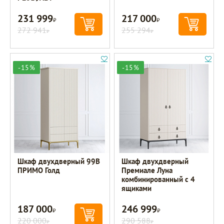
231 999
217 000
Р
Р
272 941
255 294
Р
Р
-15%
-15%
Шкаф двухдверный 99B
Шкаф двухдверный
ПРИМО Голд
Премиале Луна
комбинированный с 4
ящиками
187 000
246 999
Р
Р
220 000
290 588
Р
Р