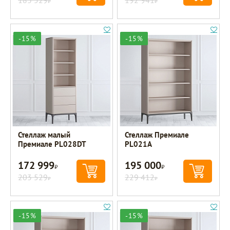
-15%
-15%
Стеллаж малый
Стеллаж Премиале
Премиале PL028DT
PL021A
172 999
195 000
Р
Р
203 529
229 412
Р
Р
-15%
-15%