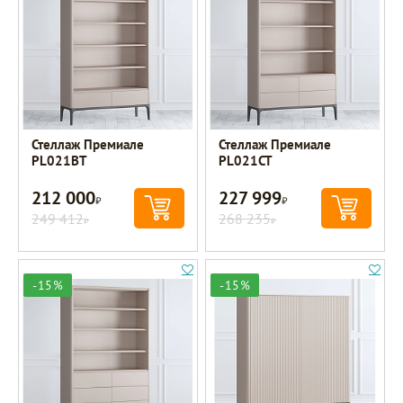
Стеллаж Премиале
Стеллаж Премиале
PL021BT
PL021CT
212 000
227 999
Р
Р
249 412
268 235
Р
Р
-15%
-15%