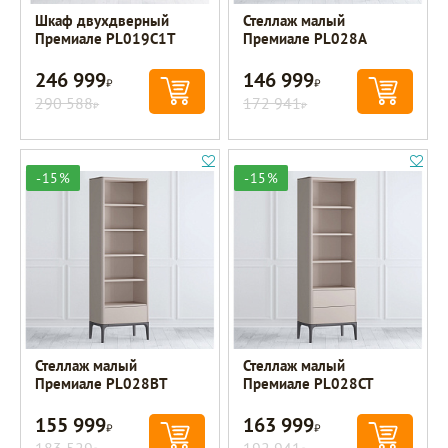
Шкаф двухдверный
Стеллаж малый
Премиале PL019C1T
Премиале PL028A
246 999
146 999
Р
Р
290 588
172 941
Р
Р
-15%
-15%
Стеллаж малый
Стеллаж малый
Премиале PL028BT
Премиале PL028CT
155 999
163 999
Р
Р
183 529
192 941
Р
Р