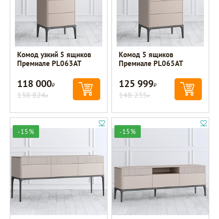
Комод узкий 5 ящиков
Комод 5 ящиков
Премиале PL063AT
Премиале PL065AT
118 000
125 999
Р
Р
138 824
148 235
Р
Р
-15%
-15%