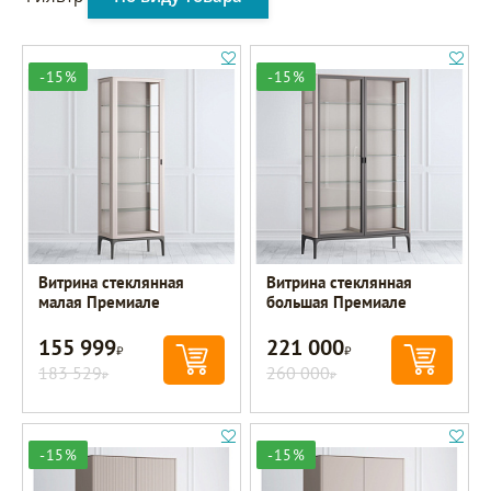
-15%
-15%
Витрина стеклянная
Витрина стеклянная
малая Премиале
большая Премиале
155 999
221 000
Р
Р
183 529
260 000
Р
Р
-15%
-15%