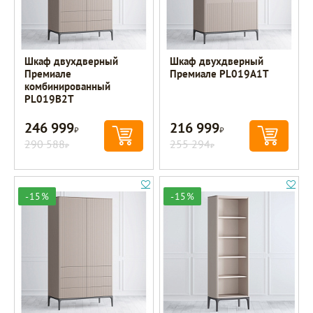
Шкаф двухдверный
Шкаф двухдверный
Премиале
Премиале PL019A1T
комбинированный
PL019B2T
246 999
216 999
Р
Р
290 588
255 294
Р
Р
-15%
-15%