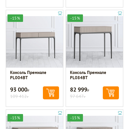
-15%
-15%
Консоль Премиале
Консоль Премиале
PL004BT
PL084BT
93 000
82 999
Р
Р
109 412
97 647
Р
Р
-15%
-15%