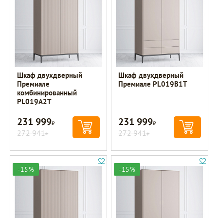
Шкаф двухдверный
Шкаф двухдверный
Премиале
Премиале PL019B1T
комбинированный
PL019A2T
231 999
231 999
Р
Р
272 941
272 941
Р
Р
-15%
-15%