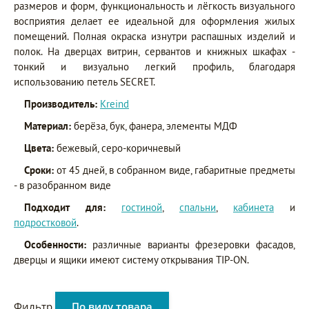
размеров и форм, функциональность и лёгкость визуального
восприятия делает ее идеальной для оформления жилых
помещений. Полная окраска изнутри распашных изделий и
полок. На дверцах витрин, сервантов и книжных шкафах -
тонкий и визуально легкий профиль, благодаря
использованию петель SECRET.
Производитель:
Kreind
Материал:
берёза, бук, фанера, элементы МДФ
Цвета:
бежевый, серо-коричневый
Сроки:
от 45 дней, в собранном виде, габаритные предметы
- в разобранном виде
Подходит для:
гостиной
,
спальни
,
кабинета
и
подростковой
.
Особенности:
различные варианты фрезеровки фасадов,
дверцы и ящики имеют систему открывания TIP-ON.
Фильтр
По виду товара