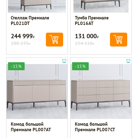
Стеллаж Премиале
Тумба Премиале
PL021DT
PL016AT
244 999
131 000
Р
Р
288 235
154 118
Р
Р
-15%
-15%
Комод большой
Комод большой
Премиале PL007AT
Премиале PL007CT