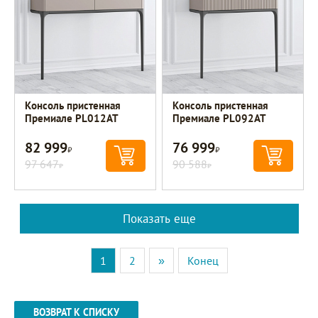
Консоль пристенная
Консоль пристенная
Премиале PL012AT
Премиале PL092AT
82 999
76 999
Р
Р
97 647
90 588
Р
Р
Показать еще
1
2
»
Конец
ВОЗВРАТ К СПИСКУ