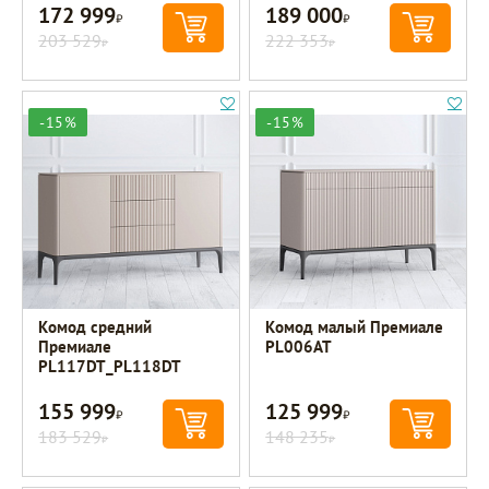
172 999
189 000
Р
Р
203 529
222 353
Р
Р
-15%
-15%
Комод средний
Комод малый Премиале
Премиале
PL006AT
PL117DT_PL118DT
155 999
125 999
Р
Р
183 529
148 235
Р
Р