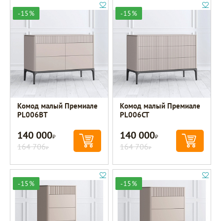
-15%
-15%
Комод малый Премиале
Комод малый Премиале
PL006BT
PL006CT
140 000
140 000
Р
Р
164 706
164 706
Р
Р
-15%
-15%