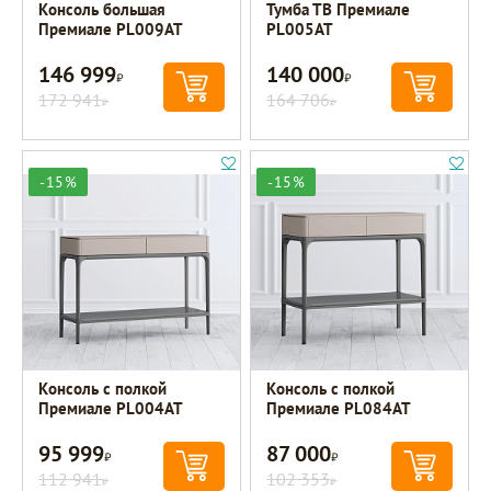
Консоль большая
Тумба ТВ Премиале
Премиале PL009AT
PL005AT
146 999
140 000
Р
Р
172 941
164 706
Р
Р
-15%
-15%
Консоль с полкой
Консоль с полкой
Премиале PL004AT
Премиале PL084AT
95 999
87 000
Р
Р
112 941
102 353
Р
Р