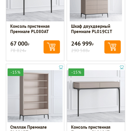
Консоль пристенная
Шкаф двухдверный
Премиале PL080AT
Премиале PL019C1T
67 000
246 999
Р
Р
78 824
290 588
Р
Р
-15%
-15%
Стеллаж Премиале
Консоль пристенная