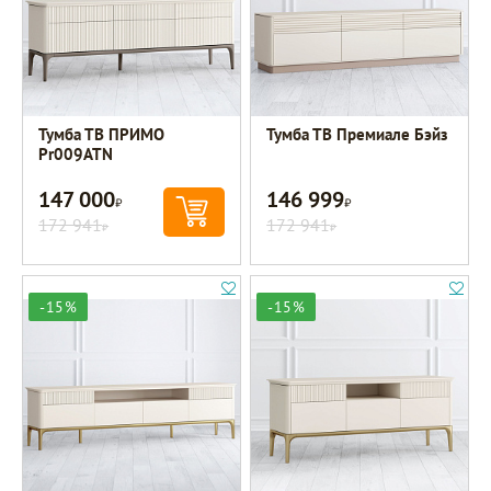
Тумба ТВ ПРИМО
Тумба ТВ Премиале Бэйз
Pr009ATN
147 000
146 999
Р
Р
172 941
172 941
Р
Р
-15%
-15%