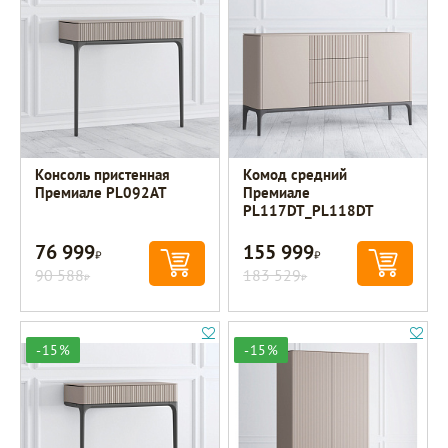
Консоль пристенная
Комод средний
Премиале PL092AT
Премиале
PL117DT_PL118DT
76 999
155 999
Р
Р
90 588
183 529
Р
Р
-15%
-15%