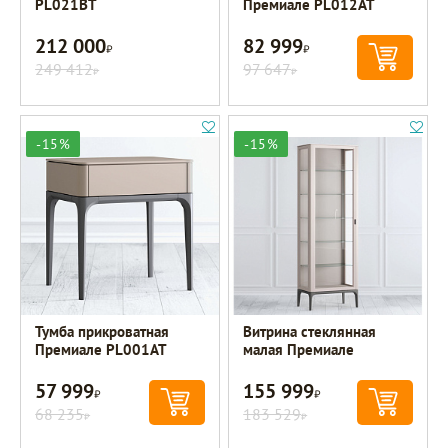
PL021BT
Премиале PL012AT
212 000
82 999
Р
Р
249 412
97 647
Р
Р
-15%
-15%
Тумба прикроватная
Витрина стеклянная
Премиале PL001AT
малая Премиале
57 999
155 999
Р
Р
68 235
183 529
Р
Р