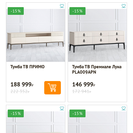
-15%
-15%
Тумба ТВ ПРИМО
Тумба ТВ Премиале Луна
PLA009APN
188 999
146 999
Р
Р
222 352
172 941
Р
Р
-15%
-15%