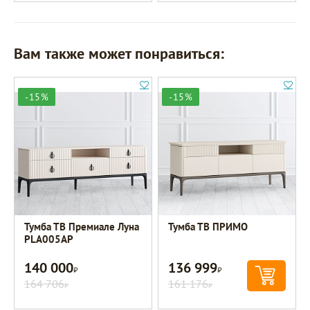
Вам также может понравиться:
-15%
-15%
Тумба ТВ Премиале Луна
Тумба ТВ ПРИМО
PLA005AP
140 000
136 999
Р
Р
164 706
161 176
Р
Р