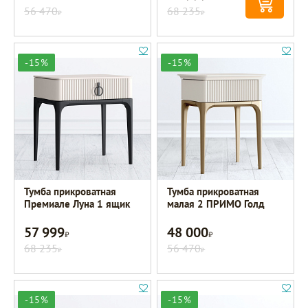
56 470
68 235
Р
Р
-15%
-15%
Тумба прикроватная
Тумба прикроватная
Премиале Луна 1 ящик
малая 2 ПРИМО Голд
57 999
48 000
Р
Р
68 235
56 470
Р
Р
-15%
-15%