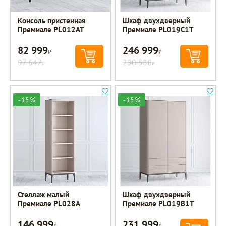
Консоль пристенная
Шкаф двухдверный
Премиале PL012AT
Премиале PL019C1T
82 999
246 999
Р
Р
97 647
290 588
Р
Р
-15%
-15%
Стеллаж малый
Шкаф двухдверный
Премиале PL028A
Премиале PL019B1T
146 999
231 999
Р
Р