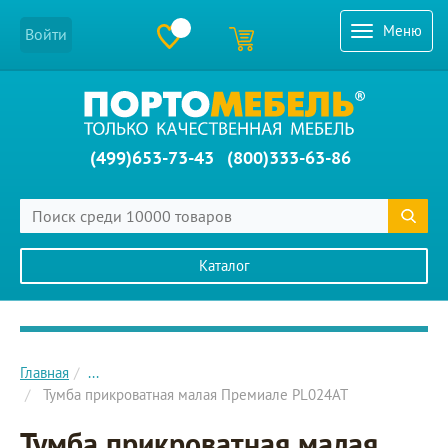
Меню
Войти
(499)653-73-43
(800)333-63-86
Каталог
Главное меню сайта
Главная
...
Тумба прикроватная малая Премиале PL024AT
Тумба прикроватная малая