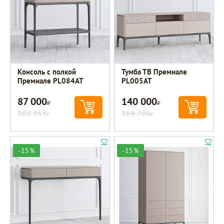
Консоль с полкой
Тумба ТВ Премиале
Премиале PL084AT
PL005AT
87 000
140 000
Р
Р
102 353
164 706
Р
Р
-15%
-15%