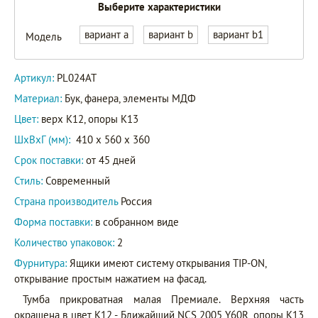
Выберите характеристики
вариант a
вариант b
вариант b1
Модель
Артикул:
PL024AT
Материал:
Бук, фанера, элементы МДФ
Цвет:
верх K12, опоры K13
ШxВxГ (мм):
410 x 560 x 360
Срок поставки:
от 45 дней
Стиль:
Современный
Страна производитель
Россия
Форма поставки:
в собранном виде
Количество упаковок:
2
Фурнитура:
Ящики имеют систему открывания TIP-ON,
открывание простым нажатием на фасад.
Тумба прикроватная малая Премиале. Верхняя часть
окрашена в цвет K12 - Ближайший NCS 2005 Y60R, опоры K13