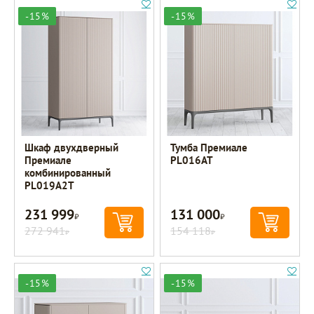
-15%
-15%
Шкаф двухдверный
Тумба Премиале
Премиале
PL016AT
комбинированный
PL019A2T
231 999
131 000
Р
Р
272 941
154 118
Р
Р
-15%
-15%