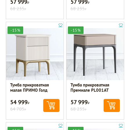
57 999
57 999
Р
Р
68 235
68 235
Р
Р
-15%
-15%
Тумба прикроватная
Тумба прикроватная
малая ПРИМО Голд
Премиале PL001AT
54 999
57 999
Р
Р
64 705
68 235
Р
Р