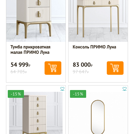
Тумба прикроватная
Консоль ПРИМО Луна
малая ПРИМО Луна
54 999
83 000
Р
Р
64 705
97 647
Р
Р
-15%
-15%