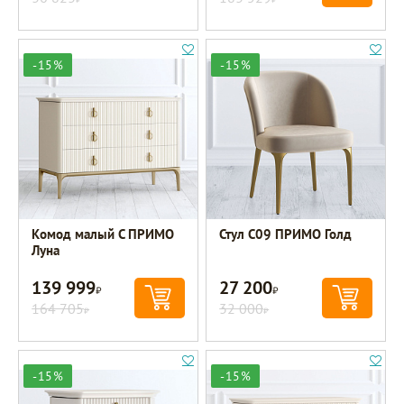
-15%
-15%
Комод малый C ПРИМО
Стул C09 ПРИМО Голд
Луна
139 999
27 200
Р
Р
164 705
32 000
Р
Р
-15%
-15%