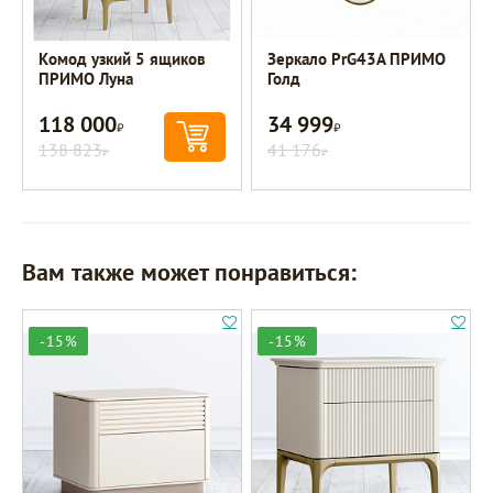
Комод узкий 5 ящиков
Зеркало PrG43A ПРИМО
ПРИМО Луна
Голд
118 000
34 999
Р
Р
138 823
41 176
Р
Р
Вам также может понравиться:
-15%
-15%