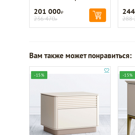
201 000
244
Р
236 470
288 
Р
Вам также может понравиться:
-15%
-15%