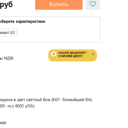
 руб
Купить
берите характеристики
риант b1
нты МДФ
рашена в цвет светлый беж (K07 - ближайший RAL
9 - ncs 4005 y50r).
виде