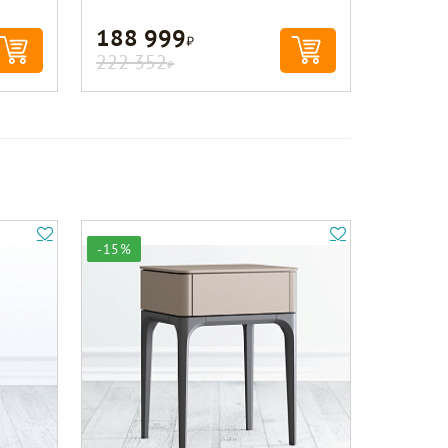
188 999
Р
222 352
Р
-15%