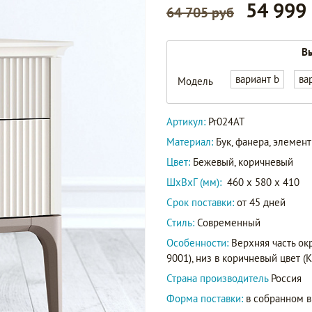
54 999
64 705 руб
Вы
вариант b
ва
Модель
Артикул:
Pr024AT
Материал:
Бук, фанера, элеме
Цвет:
Бежевый, коричневый
ШxВxГ (мм):
460 x 580 x 410
Срок поставки:
от 45 дней
Стиль:
Современный
Особенности:
Верхняя часть ок
9001), низ в коричневый цвет (K0
Страна производитель
Россия
Форма поставки:
в собранном 