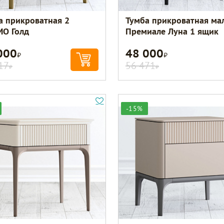
а прикроватная 2
Тумба прикроватная ма
О Голд
Премиале Луна 1 ящик
000
48 000
Р
Р
17
56 471
Р
Р
-15%