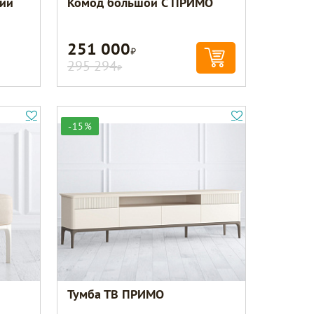
ний
Комод большой C ПРИМО
251 000
Р
295 294
Р
-15%
Тумба ТВ ПРИМО