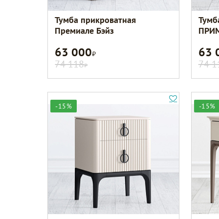
Тумба прикроватная
Тумб
Премиале Бэйз
ПРИМ
63 000
63 
Р
74 118
74 1
Р
-15%
-15%