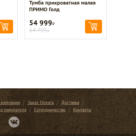
Тумба прикроватная малая
ПРИМО Голд
54 999
Р
64 705
Р
 компании
Заказ Оплата
Доставка
ид покупателя
Сотрудничество
Контакты
Перейти в нашу группу Вконтакте