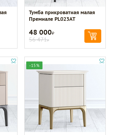
лая
Тумба прикроватная малая
Премиале PL023AT
48 000
Р
56 471
Р
-15%