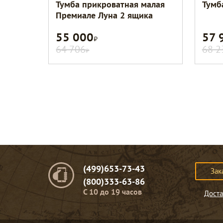
Тумба прикроватная малая
Тумб
Премиале Луна 2 ящика
55 000
57 
Р
64 706
68 2
Р
(499)653-73-43
Зак
(800)333-63-86
C 10 до 19 часов
Доста