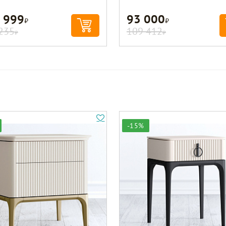
 999
93 000
Р
Р
235
109 412
Р
Р
-15%