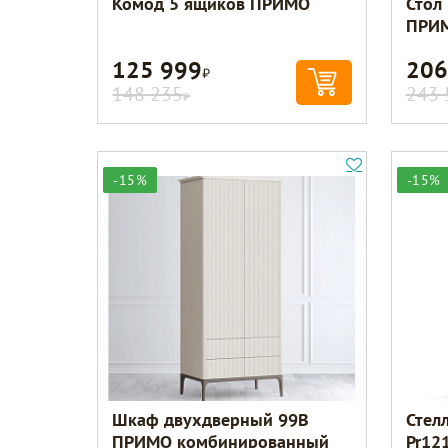
Комод 5 ящиков ПРИМО
Стол
ПРИ
125 999
206
Р
148 235
243 
Р
-15%
-15%
Шкаф двухдверный 99B
Стел
ПРИМО комбинированный
Pr12