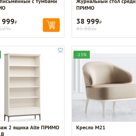
 письменный с тумбами
Журнальный стол сред
МО
ПРИМО
 999
38 999
Р
Р
529
45 882
Р
Р
-15%
лаж 2 ящика Alte ПРИМО
Кресло M21
1B