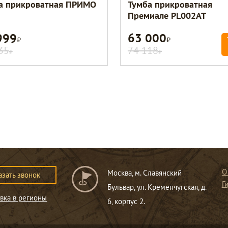
а прикроватная ПРИМО
Тумба прикроватная
Премиале PL002AT
999
63 000
Р
Р
35
74 118
Р
Р
О
Москва, м. Славянский
азать звонок
Г
Бульвар, ул. Кременчугская, д.
вка в регионы
6, корпус 2.