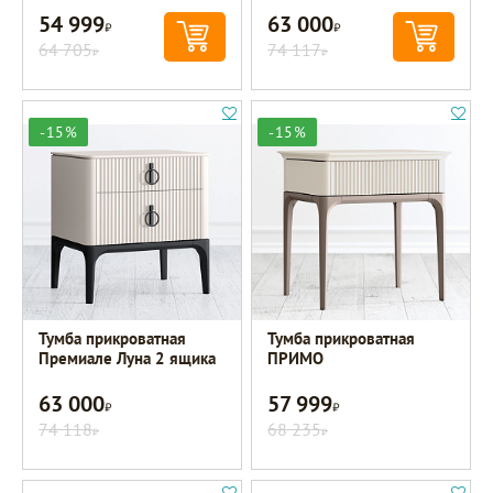
54 999
63 000
Р
Р
64 705
74 117
Р
Р
-15%
-15%
Тумба прикроватная
Тумба прикроватная
Премиале Луна 2 ящика
ПРИМО
63 000
57 999
Р
Р
74 118
68 235
Р
Р