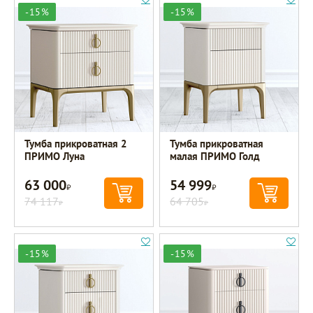
-15%
-15%
Тумба прикроватная 2
Тумба прикроватная
ПРИМО Луна
малая ПРИМО Голд
63 000
54 999
Р
Р
74 117
64 705
Р
Р
-15%
-15%