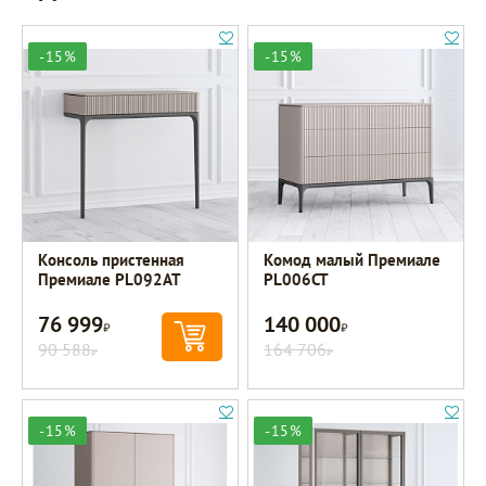
-15%
-15%
Консоль пристенная
Комод малый Премиале
Премиале PL092AT
PL006CT
76 999
140 000
Р
Р
90 588
164 706
Р
Р
-15%
-15%