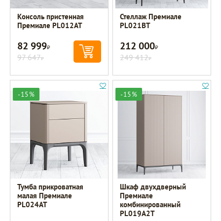
Консоль пристенная
Стеллаж Премиале
Премиале PL012AT
PL021BT
82 999
212 000
Р
Р
97 647
249 412
Р
Р
-15%
-15%
Тумба прикроватная
Шкаф двухдверный
малая Премиале
Премиале
PL024AT
комбинированный
PL019A2T