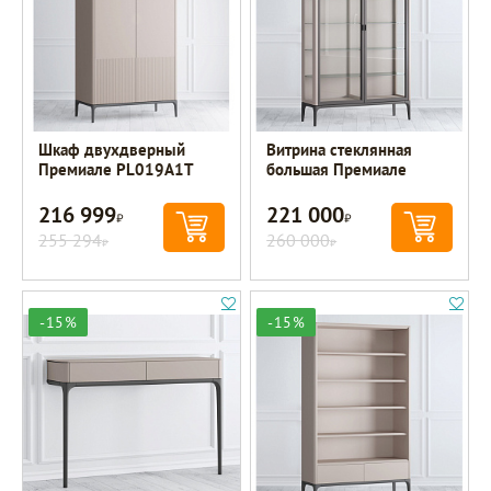
Шкаф двухдверный
Витрина стеклянная
Премиале PL019A1T
большая Премиале
216 999
221 000
Р
Р
255 294
260 000
Р
Р
-15%
-15%