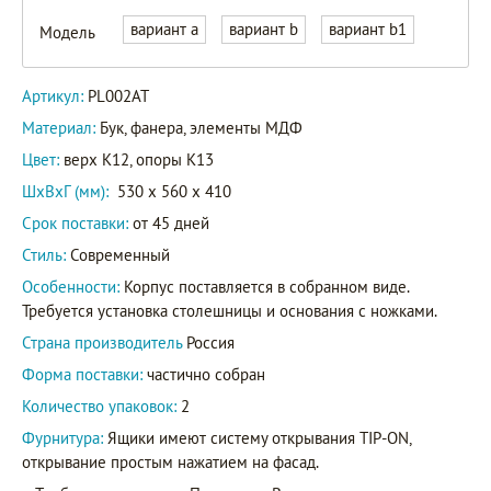
вариант a
вариант b
вариант b1
Модель
Артикул:
PL002AT
Материал:
Бук, фанера, элементы МДФ
Цвет:
верх K12, опоры K13
ШxВxГ (мм):
530 x 560 x 410
Срок поставки:
от 45 дней
Стиль:
Современный
Особенности:
Корпус поставляется в собранном виде.
Требуется установка столешницы и основания с ножками.
Страна производитель
Россия
Форма поставки:
частично собран
Количество упаковок:
2
Фурнитура:
Ящики имеют систему открывания TIP-ON,
открывание простым нажатием на фасад.