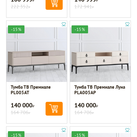
222 352
172 941
Р
Р
-15%
-15%
Тумба ТВ Премиале
Тумба ТВ Премиале Луна
PL005AT
PLA005AP
140 000
140 000
Р
Р
164 706
164 706
Р
Р
-15%
-15%