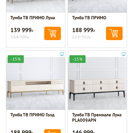
Тумба ТВ ПРИМО Луна
Тумба ТВ ПРИМО
139 999
188 999
Р
Р
164 705
222 352
Р
Р
-15%
-15%
Тумба ТВ ПРИМО Голд
Тумба ТВ Премиале Луна
PLA009APN
188 999
146 999
Р
Р