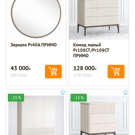
Зеркало Pr40A ПРИМО
Комод малый
Pr108CT/Pr109CT
ПРИМО
43 000
128 000
Р
Р
50 588
150 588
Р
Р
-15%
-15%