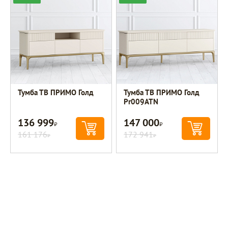
Тумба ТВ ПРИМО Голд
Тумба ТВ ПРИМО Голд
Pr009ATN
136 999
147 000
Р
Р
161 176
172 941
Р
Р