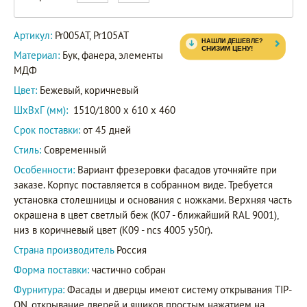
Артикул
Pr005AT
Артикул:
Pr005AT, Pr105AT
Материал:
Бук, фанера, элементы
МДФ
Цвет:
Бежевый, коричневый
ШxВxГ (мм):
1510/1800 x 610 x 460
Срок поставки:
от 45 дней
Стиль:
Современный
Особенности:
Вариант фрезеровки фасадов уточняйте при
заказе. Корпус поставляется в собранном виде. Требуется
установка столешницы и основания с ножками. Верхняя часть
окрашена в цвет светлый беж (K07 - ближайший RAL 9001),
низ в коричневый цвет (K09 - ncs 4005 y50r).
Страна производитель
Россия
Форма поставки:
частично собран
Фурнитура:
Фасады и дверцы имеют систему открывания TIP-
ON, открывание дверей и ящиков простым нажатием на