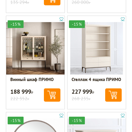
135 294
260 000
Р
Р
-15%
-15%
Винный шкаф ПРИМО
Стеллаж 4 ящика ПРИМО
188 999
227 999
Р
Р
222 352
268 235
Р
Р
-15%
-15%