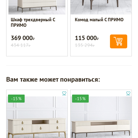
Шкаф трехдверный C
Комод малый C ПРИМО
ПРИМО
369 000
115 000
Р
Р
434 117
135 294
Р
Р
Вам также может понравиться:
-15%
-15%