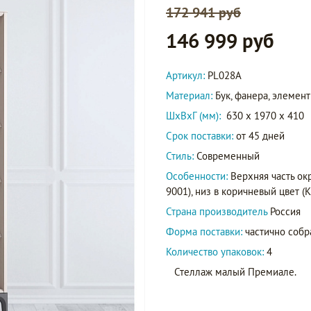
172 941 руб
146 999 руб
Артикул:
PL028A
Материал:
Бук, фанера, элеме
ШxВxГ (мм):
630 x 1970 x 410
Срок поставки:
от 45 дней
Стиль:
Современный
Особенности:
Верхняя часть ок
9001), низ в коричневый цвет (K0
Страна производитель
Россия
Форма поставки:
частично собр
Количество упаковок:
4
Стеллаж малый Премиале.