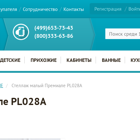
Регистрация
Войт
купателя
Сотрудничество
Контакты
(499)653-73-43
(800)333-63-86
ДЕТСКИЕ
ПРИХОЖИЕ
КАБИНЕТЫ
ВАННЫЕ
КУХ
ЛЕ
Стеллаж малый Премиале PL028A
ле PL028A