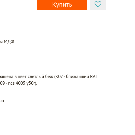
Купить
нты МДФ
рашена в цвет светлый беж (K07 - ближайший RAL
9 - ncs 4005 y50r).
ан