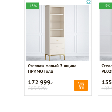
-15%
-15%
Стеллаж малый 3 ящика
Стел
ПРИМО Голд
PL02
172 999
155
Р
203 529
183 
Р