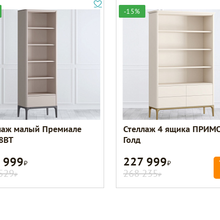
-15%
лаж малый Премиале
Стеллаж 4 ящика ПРИМ
8BT
Голд
 999
227 999
Р
Р
529
268 235
Р
Р