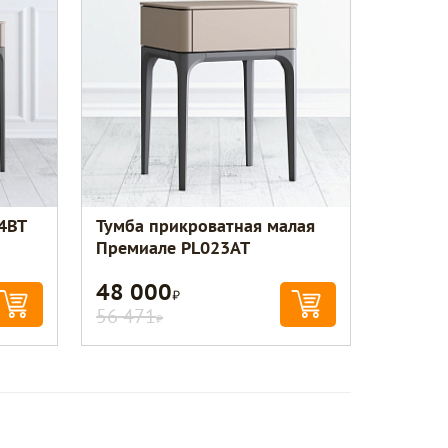
4BT
Тумба прикроватная малая
Премиале PL023AT
48 000
Р
56 471
Р