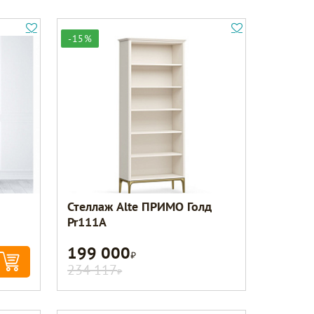
-15%
Стеллаж Alte ПРИМО Голд
Pr111A
199 000
Р
234 117
Р