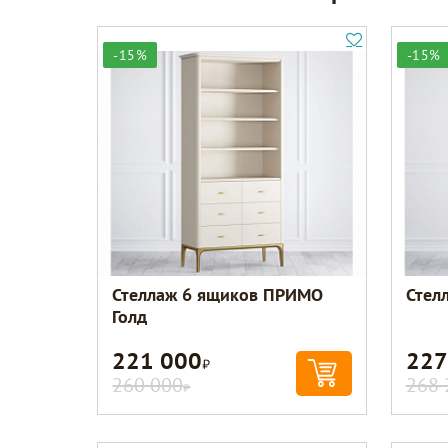
-15%
-15%
Стеллаж 6 ящиков ПРИМО
Стел
Голд
221 000
227
Р
260 000
268 
Р