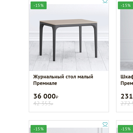
-15%
-15%
Журнальный стол малый
Шкаф
Премиале
Прем
36 000
231
Р
42 353
272 
Р
-15%
-15%