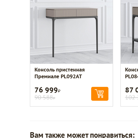
Консоль пристенная
Конс
Премиале PL092AT
PL08
76 999
87 
Р
90 588
102 
Р
Вам также может понравиться: