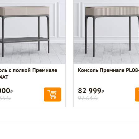
оль с полкой Премиале
Консоль Премиале PL08
4AT
000
82 999
Р
Р
353
97 647
Р
Р