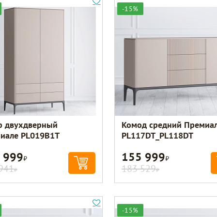
-15%
 двухдверный
Комод средний Премиа
иале PL019B1T
PL117DT_PL118DT
 999
155 999
Р
Р
941
183 529
Р
Р
-15%