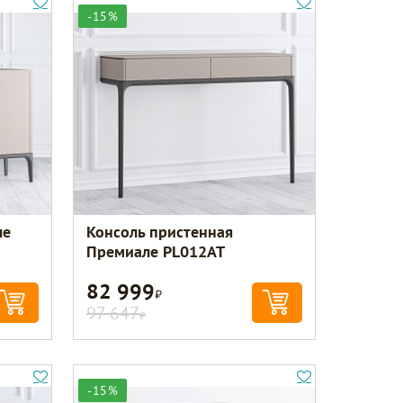
-15%
ле
Консоль пристенная
Премиале PL012AT
82 999
Р
97 647
Р
-15%