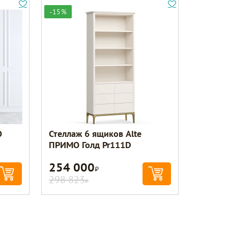
-15%
О
Стеллаж 6 ящиков Alte
ПРИМО Голд Pr111D
254 000
Р
298 823
Р