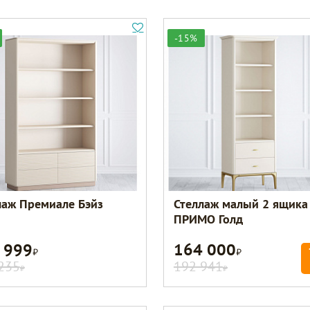
-15%
лаж Премиале Бэйз
Стеллаж малый 2 ящика
ПРИМО Голд
 999
164 000
Р
Р
235
192 941
Р
Р