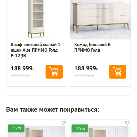
Шкаф книжный малый 1
Комод большой B
ящик Alte ПРИМО Голд
ПРИМО Голд
Pr129B
188 999
188 999
Р
Р
222 352
222 352
Р
Р
Вам также может понравиться:
-15%
-15%