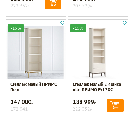
222 352
203 529
Р
Р
-15%
-15%
Стеллаж малый ПРИМО
Стеллаж малый 2 ящика
Голд
Alte ПРИМО Pr128C
147 000
188 999
Р
Р
172 941
222 352
Р
Р