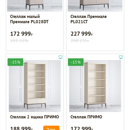
Стеллаж малый
Стеллаж Премиале
Премиале PL028DT
PL021CT
172 999
227 999
Р
Р
203 529
268 235
Р
Р
-15%
-15%
Стеллаж 2 ящика ПРИМО
Стеллаж ПРИМО
188 999
172 999
Р
Р