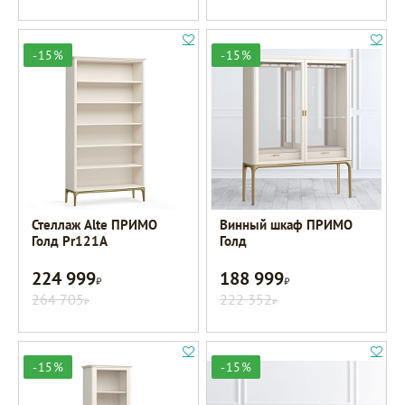
-15%
-15%
Стеллаж Alte ПРИМО
Винный шкаф ПРИМО
Голд Pr121A
Голд
224 999
188 999
Р
Р
264 705
222 352
Р
Р
-15%
-15%