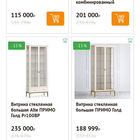
комбинированный
115 000
201 000
Р
Р
135 294
236 470
Р
Р
-15%
-15%
Витрина стеклянная
Витрина стеклянная
большая Alte ПРИМО
большая ПРИМО Голд
Голд Pr100BP
235 000
188 999
Р
Р
276 470
222 352
Р
Р