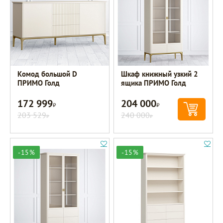
Комод большой D
Шкаф книжный узкий 2
ПРИМО Голд
ящика ПРИМО Голд
172 999
204 000
Р
Р
203 529
240 000
Р
Р
-15%
-15%