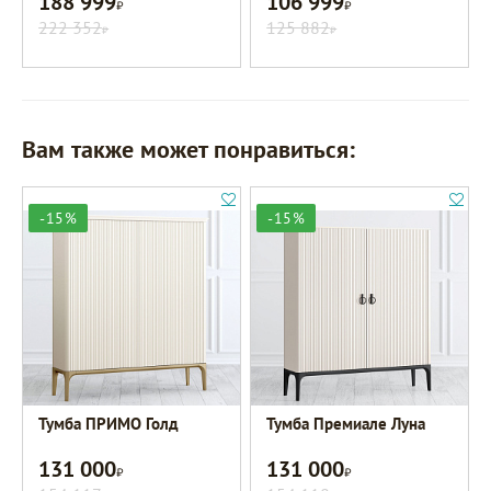
188 999
106 999
Р
Р
222 352
125 882
Р
Р
Вам также может понравиться:
-15%
-15%
Тумба ПРИМО Голд
Тумба Премиале Луна
131 000
131 000
Р
Р