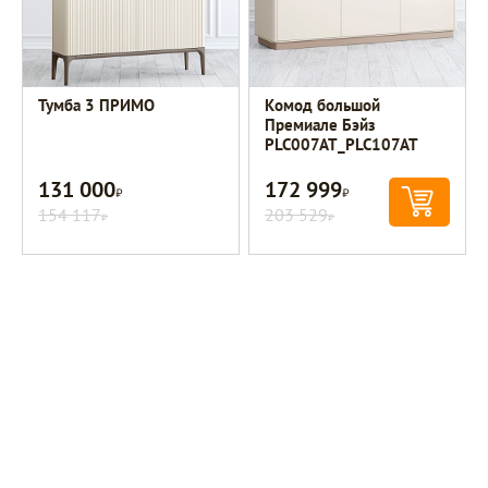
Тумба 3 ПРИМО
Комод большой
Премиале Бэйз
PLC007AT_PLC107AT
131 000
172 999
Р
Р
154 117
203 529
Р
Р