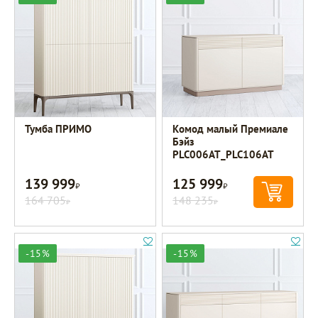
Тумба ПРИМО
Комод малый Премиале
Бэйз
PLC006AT_PLC106AT
139 999
125 999
Р
Р
164 705
148 235
Р
Р
-15%
-15%