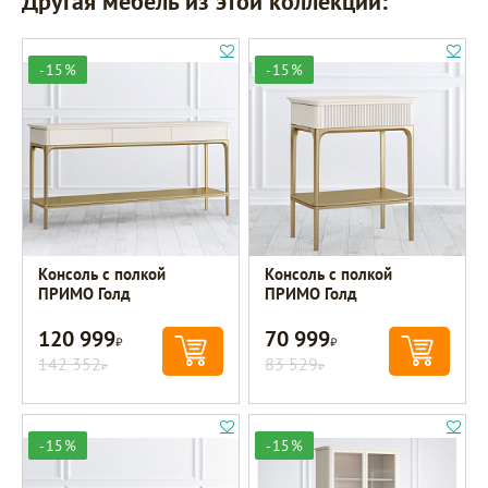
Другая мебель из этой коллекции:
-15%
-15%
Консоль с полкой
Консоль с полкой
ПРИМО Голд
ПРИМО Голд
120 999
70 999
Р
Р
142 352
83 529
Р
Р
-15%
-15%