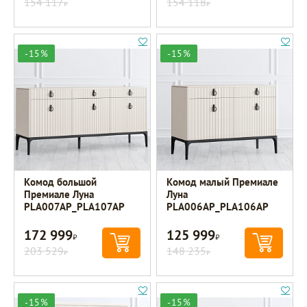
154 117
154 118
Р
Р
-15%
-15%
Комод большой
Комод малый Премиале
Премиале Луна
Луна
PLA007AP_PLA107AP
PLA006AP_PLA106AP
172 999
125 999
Р
Р
203 529
148 235
Р
Р
-15%
-15%