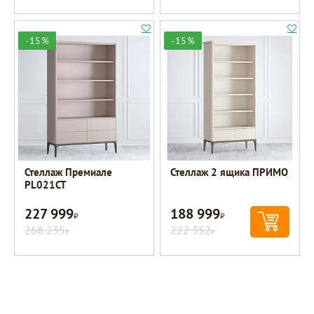
-15%
-15%
Стеллаж Премиале
Стеллаж 2 ящика ПРИМО
PL021CT
227 999
188 999
Р
Р
268 235
222 352
Р
Р