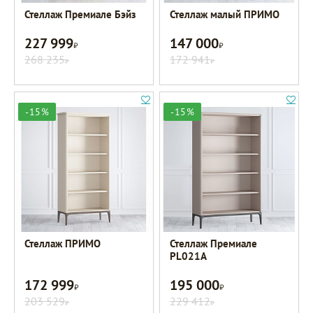
Стеллаж Премиале Бэйз
Стеллаж малый ПРИМО
227 999
147 000
Р
Р
268 235
172 941
Р
Р
-15%
-15%
Стеллаж ПРИМО
Стеллаж Премиале
PL021A
172 999
195 000
Р
Р
203 529
229 412
Р
Р