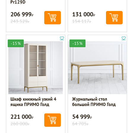
Pr129D
206 999
131 000
Р
Р
243 529
154 117
Р
Р
-15%
-15%
Шкаф книжный узкий 4
Журнальный стол
ящика ПРИМО Голд
большой ПРИМО Голд
221 000
54 999
Р
Р
260 000
64 705
Р
Р