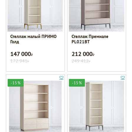
Стеллаж малый ПРИМО
Стеллаж Премиале
Голд
PL021BT
147 000
212 000
Р
Р
172 941
249 412
Р
Р
-15%
-15%