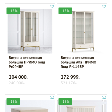
-15%
-15%
Витрина стеклянная
Витрина стеклянная
большая ПРИМО Голд
большая Alte ПРИМО
Pr094BP
Голд Pr114BP
204 000
272 999
Р
Р
240 000
321 176
Р
Р
-15%
-15%