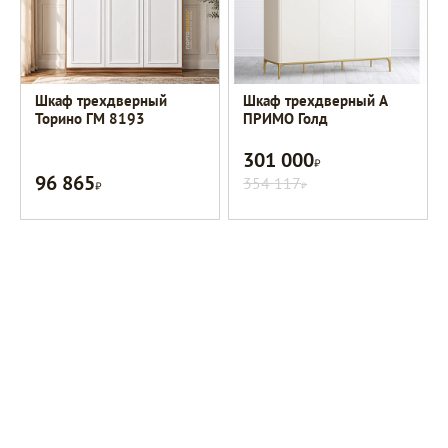
Шкаф трехдверный
Шкаф трехдверный A
Торино ГМ 8193
ПРИМО Голд
301 000
Р
96 865
Р
354 117
Р