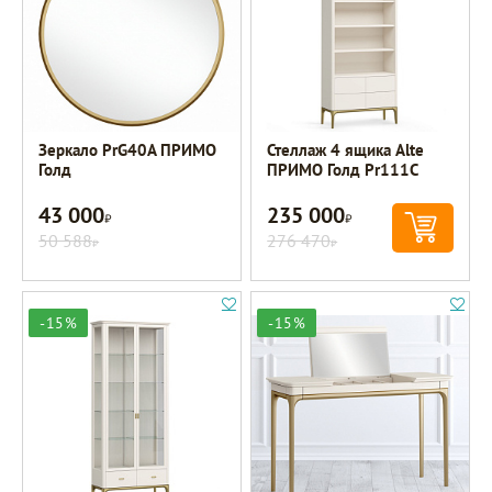
Зеркало PrG40A ПРИМО
Стеллаж 4 ящика Alte
Голд
ПРИМО Голд Pr111C
43 000
235 000
Р
Р
50 588
276 470
Р
Р
-15%
-15%