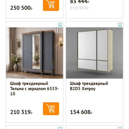
83 444
Р
250 500
Р
119 377
Р
Шкаф трехдверный
Шкаф трехдверный
Тельма с зеркалом 6553-
В2D5 Хитроу
10
210 319
154 608
Р
Р