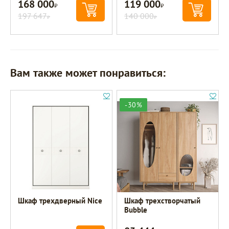
168 000
119 000
Р
Р
197 647
140 000
Р
Р
Вам также может понравиться:
-30%
Шкаф трехдверный Nice
Шкаф трехстворчатый
Bubble