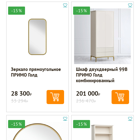
-15%
-15%
Зеркало прямоугольное
Шкаф двухдверный 99B
ПРИМО Голд
ПРИМО Голд
комбинированный
28 300
201 000
Р
Р
33 294
236 470
Р
Р
-15%
-15%