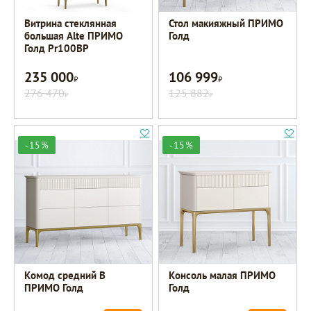
Витрина стеклянная
Стол макияжный ПРИМО
большая Alte ПРИМО
Голд
Голд Pr100BP
235 000
106 999
Р
Р
276 470
125 882
Р
Р
-15%
-15%
Комод средний B
Консоль малая ПРИМО
ПРИМО Голд
Голд