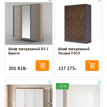
Шкаф трехдверный D3.1
Шкаф трехдверный
Брюгге
Тоскана Т-953
201 828
227 275
Р
Р
-15%