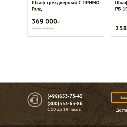
Шкаф трехдверный C ПРИМО
Шкаф
Голд
РВ 1
369 000
Р
238
434 117
Р
(499)653-73-43
Зак
(800)333-63-86
C 10 до 19 часов
Доста