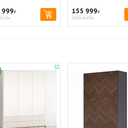
 999
155 999
Р
Р
352
183 529
Р
Р