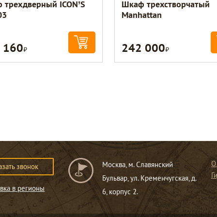
 трехдверный ICON’S
Шкаф трехстворчатый
03
Manhattan
 160
242 000
Р
Р
О
Москва, м. Славянский
азать звонок
Г
Бульвар, ул. Кременчугская, д.
вка в регионы
6, корпус 2.