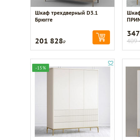
Шкаф трехдверный D3.1
Шкаф
Брюгге
ПРИМ
347
201 828
Р
409 
-15%