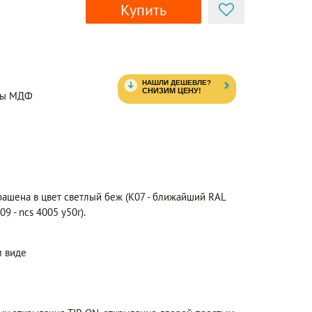
Купить
нты МДФ
рашена в цвет светлый беж (K07 - ближайший RAL
9 - ncs 4005 y50r).
 виде