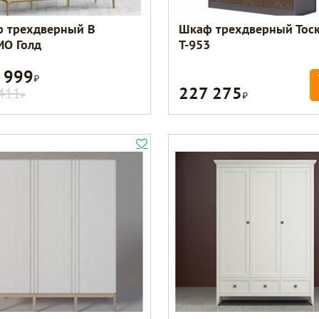
 трехдверный B
Шкаф трехдверный Тос
О Голд
Т-953
 999
Р
227 275
Р
411
Р