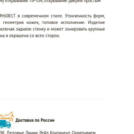
му открывания TIP-ON, открывание дверей простым
60B1T в современном стиле. Утонченность форм,
я геометрия ножек, топовое исполнение. Изделие
 включая заднюю стенку и может зонировать крупные
а и окрашена со всех сторон.
Доставка по России
ЭК, Деловые Линии, Рейл Континент. Охватываем