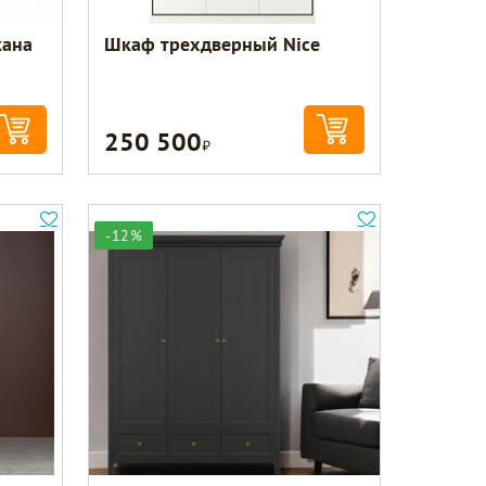
кана
Шкаф трехдверный Nice
250 500
Р
-12%