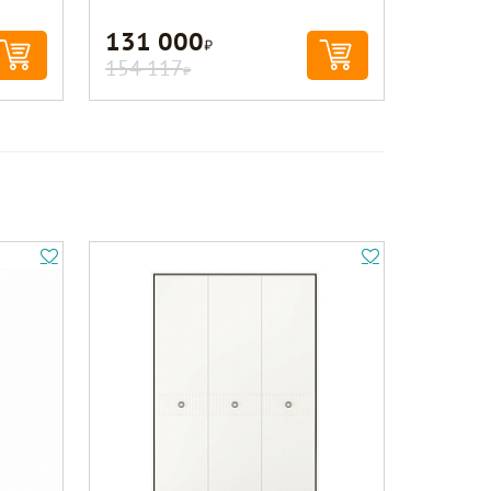
131 000
Р
154 117
Р