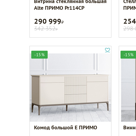
Витрина стеклянная большая
Стел
Alte ПРИМО Pr114CP
ПРИМ
290 999
254
Р
342 352
298 
Р
-15%
-15%
Комод большой E ПРИМО
Винн