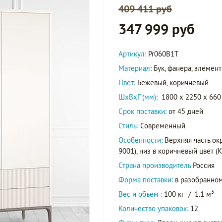
409 411 руб
347 999 руб
Артикул:
Pr060B1T
Материал:
Бук, фанера, элеме
Цвет:
Бежевый, коричневый
ШxВxГ (мм):
1800 x 2250 x 660
Срок поставки:
от 45 дней
Стиль:
Современный
Особенности:
Верхняя часть ок
9001), низ в коричневый цвет (K0
Страна производитель
Россия
Форма поставки:
в разобранном
3
Вес и объем :
100 кг
/
1.1 м
Количество упаковок:
12