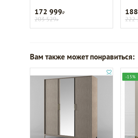
172 999
188
Р
203 529
222 
Р
Вам также может понравиться:
-15%