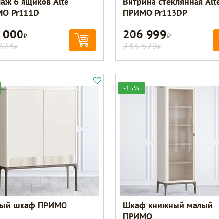
лаж 6 ящиков Alte
Витрина стеклянная Alt
О Pr111D
ПРИМО Pr113DP
 000
206 999
Р
Р
823
243 529
Р
Р
-15%
ый шкаф ПРИМО
Шкаф книжный малый
ПРИМО