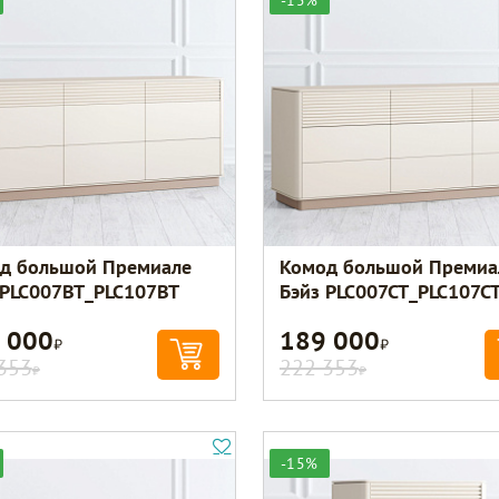
-15%
д большой Премиале
Комод большой Премиа
 PLC007BT_PLC107BT
Бэйз PLC007CT_PLC107C
 000
189 000
Р
Р
353
222 353
Р
Р
-15%