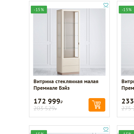
-15%
-15%
Витрина стеклянная малая
Витр
Премиале Бэйз
Прем
172 999
233
Р
203 529
275 
Р