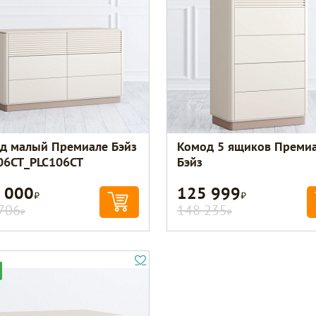
д малый Премиале Бэйз
Комод 5 ящиков Преми
06CT_PLC106CT
Бэйз
 000
125 999
Р
Р
706
148 235
Р
Р