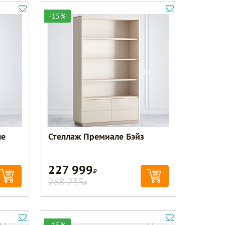
-15%
ле
Стеллаж Премиале Бэйз
227 999
Р
268 235
Р