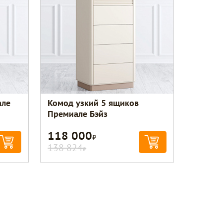
але
Комод узкий 5 ящиков
Премиале Бэйз
118 000
Р
138 824
Р