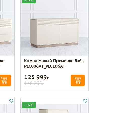
-15%
ле
Комод малый Премиале Бэйз
T
PLC006AT_PLC106AT
125 999
Р
148 235
Р
-15%