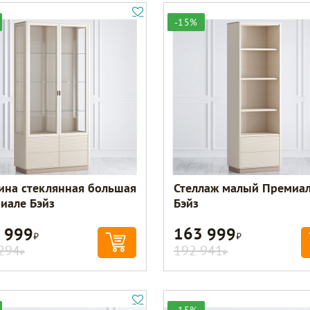
-15%
ина стеклянная большая
Стеллаж малый Премиа
иале Бэйз
Бэйз
 999
163 999
Р
Р
294
192 941
Р
Р