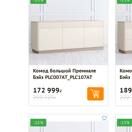
-15%
-15%
Комод большой Премиале
Комо
Бэйз PLC007AT_PLC107AT
Бэйз
172 999
189
Р
203 529
222 
Р
-15%
-15%