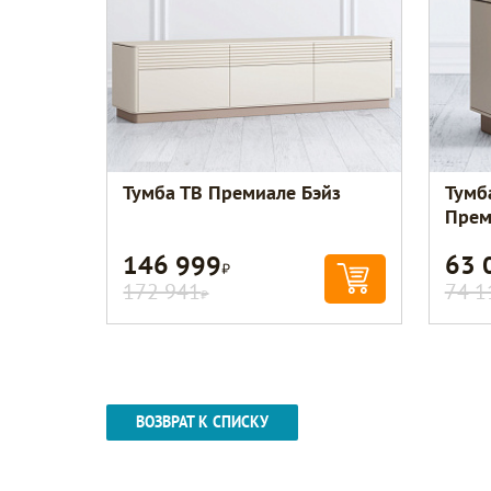
Тумба ТВ Премиале Бэйз
Тумб
Прем
146 999
63 
Р
172 941
74 1
Р
ВОЗВРАТ К СПИСКУ