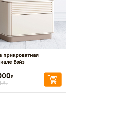
а прикроватная
иале Бэйз
000
Р
18
Р