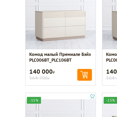
Комод малый Премиале Бэйз
Комо
PLC006BT_PLC106BT
PLC0
140 000
140
Р
164 706
164 
Р
-15%
-15%