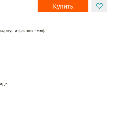
Купить
 корпус и фасады - мдф
виде