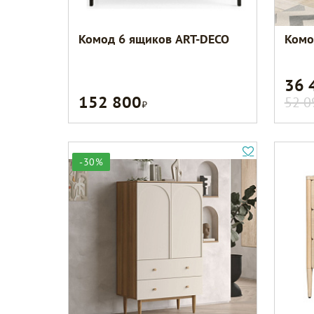
Комод 6 ящиков ART-DECO
Комо
36 
152 800
Р
52 0
-30%