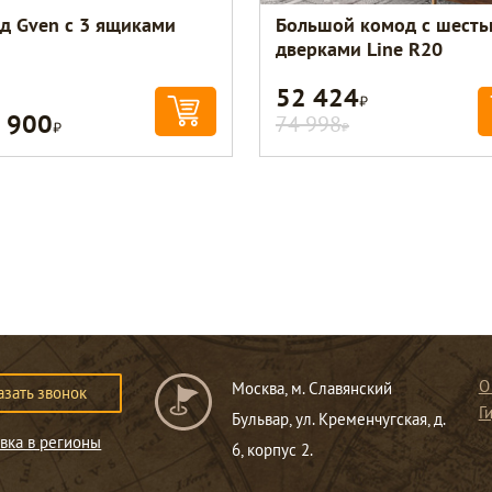
д Gven с 3 ящиками
Большой комод с шест
дверками Line R20
52 424
Р
 900
Р
74 998
Р
О
Москва, м. Славянский
азать звонок
Г
Бульвар, ул. Кременчугская, д.
вка в регионы
6, корпус 2.