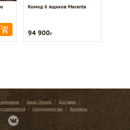
ью
Комод 6 ящиков Maranta
94 900
Р
 компании
Заказ Оплата
Доставка
ид покупателя
Сотрудничество
Контакты
Перейти в нашу группу Вконтакте