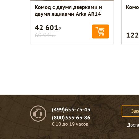
Комод с двумя дверками и
Комо
двумя ящиками Arka AR14
42 601
Р
122
60 945
Р
(499)653-73-43
Зак
(800)333-63-86
C 10 до 19 часов
Доста