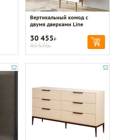
Вертикальный комод с
двумя дверками Line
30 455
Р
43 570
Р