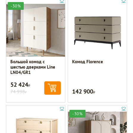
-30%
Большой комод с
Комод Florence
шестью дверками Line
LN04/GR1
52 424
Р
142 900
74 998
Р
Р
-30%