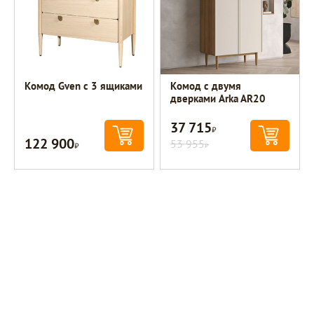
Комод Gven с 3 ящиками
Комод с двумя
дверками Arka AR20
37 715
Р
122 900
Р
53 955
Р