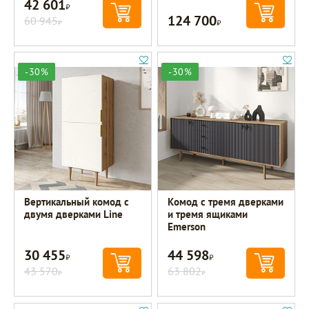
42 601
Р
124 700
60 945
Р
Р
-30%
-30%
Вертикальный комод с
Комод с тремя дверками
двумя дверками Line
и тремя ящиками
Emerson
30 455
44 598
Р
Р
43 570
63 802
Р
Р