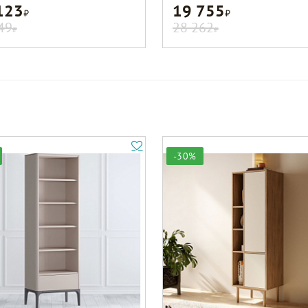
123
19 755
Р
Р
49
28 262
Р
Р
-30%