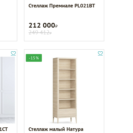
Стеллаж Премиале PL021BT
212 000
Р
249 412
Р
-15%
1CT
Стеллаж малый Натура