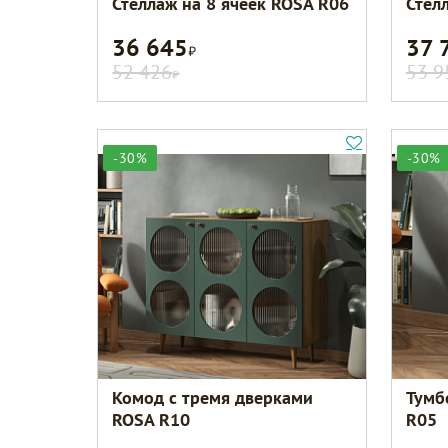
Стеллаж на 8 ячеек ROSA R06
Стел
36 645
37 
Р
52 426
53 9
Р
-30%
-30%
Комод с тремя дверками
Тумб
ROSA R10
R05