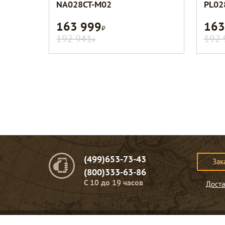
NA028CT-M02
PL02
163 999
163
Р
192 941
192 
Р
(499)653-73-43
Зак
(800)333-63-86
C 10 до 19 часов
Доста
© Портомебель. 2009-2026 год.
Мебель из массива дерева
.