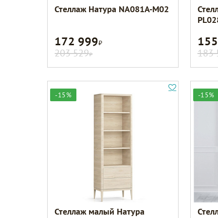
Стеллаж Натура NA081A-M02
Стел
PL02
172 999
155
Р
203 529
183 
Р
-15%
-15%
Стеллаж малый Натура
Стел