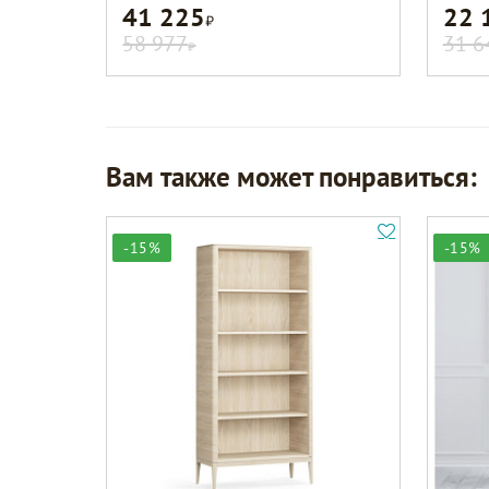
41 225
22 
Р
58 977
31 6
Р
Вам также может понравиться:
-15%
-15%