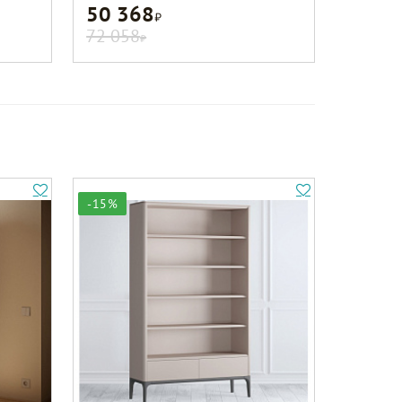
50 368
Р
72 058
Р
-15%