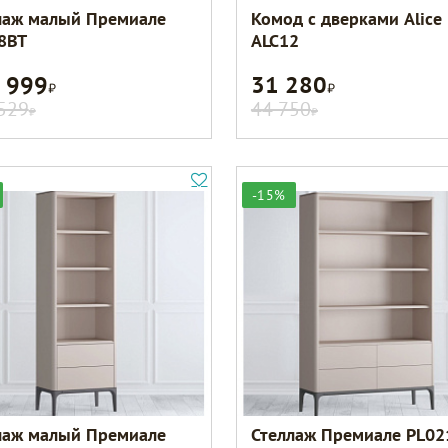
лаж малый Премиале
Комод с дверками Alice
8BT
ALC12
 999
31 280
Р
Р
529
44 750
Р
Р
-15%
лаж малый Премиале
Стеллаж Премиале PL02