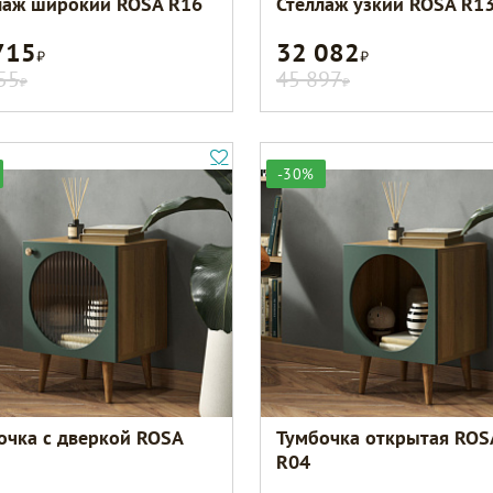
лаж широкий ROSA R16
Стеллаж узкий ROSA R1
715
32 082
Р
Р
55
45 897
Р
Р
-30%
очка с дверкой ROSA
Тумбочка открытая ROS
R04