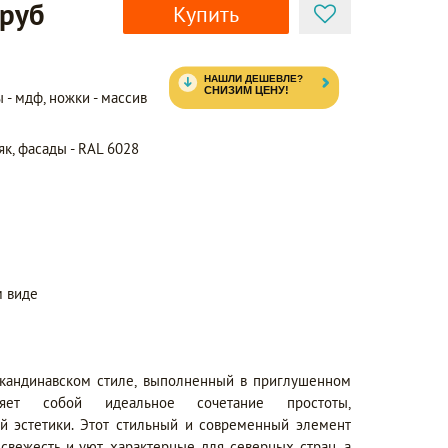
 руб
Купить
ы - мдф, ножки - массив
як, фасады - RAL 6028
 виде
скандинавском стиле, выполненный в приглушенном
ляет собой идеальное сочетание простоты,
й эстетики. Этот стильный и современный элемент
свежесть и уют, характерные для северных стран, а