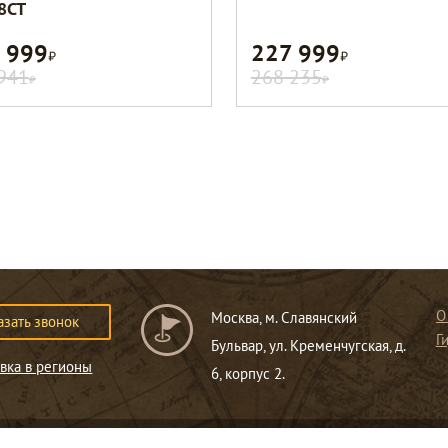
8CT
 999
227 999
Р
Р
941
268 235
Р
Р
О
Москва, м. Славянский
азать звонок
Г
Бульвар, ул. Кременчугская, д.
вка в регионы
6, корпус 2.