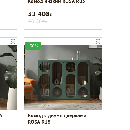
3
Комод низкий ROSA R03
32 408
Р
46 364
Р
-30%
A
Комод с двумя дверками
ROSA R18