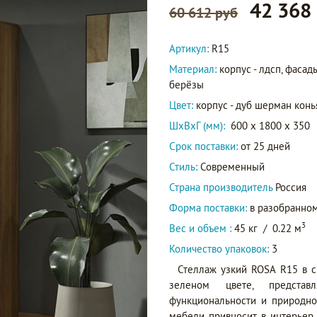
42 368
60 612 руб
Артикул:
R15
Материал:
корпус - лдсп, фасад
берёзы
Цвет:
корпус - дуб шерман конь
ШxВxГ (мм):
600 x 1800 x 350
Срок поставки:
от 25 дней
Стиль:
Современный
Страна производитель
Россия
Форма поставки:
в разобранном
3
Вес и объем :
45 кг
/
0.22 м
Количество упаковок:
3
Стеллаж узкий ROSA R15 в 
зеленом цвете, представ
функциональности и природно
мебели привносит в интерьер 