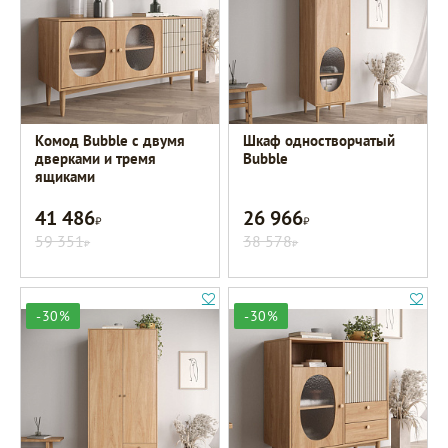
Комод Bubble с двумя
Шкаф одностворчатый
дверками и тремя
Bubble
ящиками
41 486
26 966
Р
Р
59 351
38 578
Р
Р
-30%
-30%