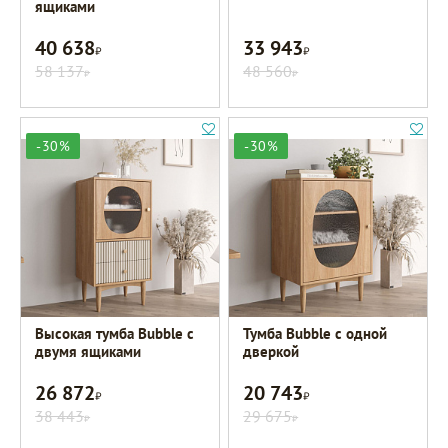
ящиками
40 638
33 943
Р
Р
58 137
48 560
Р
Р
-30%
-30%
Высокая тумба Bubble с
Тумба Bubble с одной
двумя ящиками
дверкой
26 872
20 743
Р
Р
38 443
29 675
Р
Р