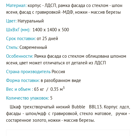
Материал:
корпус - ЛДСП, рамка фасада со стеклом - шпон
ясеня, фасад с гравировкой -МДФ, ножки - массив березы
Цвет:
Натуральный
ШxВxГ (мм):
1400 x 1400 x 500
Срок поставки:
от 25 дней
Стиль:
Современный
Особенности:
Рамка фасада со стеклом облицована шпоном
ясеня, цвет может отличаться от деталей из ЛДСП
Страна производитель
Россия
Форма поставки:
в разобранном виде
3
Вес и объем :
65 кг
/
0.35 м
Количество упаковок:
5
Шкаф трехстворчатый низкий Bubble BBL13. Корпус лдсп,
фасады - шпон/мдф с гравировкой, стекло матовое, ручки -
состаренное золото, ножки - массив березы.