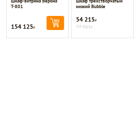
Шкаф-витрина Верона
Шкаф трехстворчатый
Т-801
низкий Bubble
54 215
Р
154 125
Р
77 561
Р