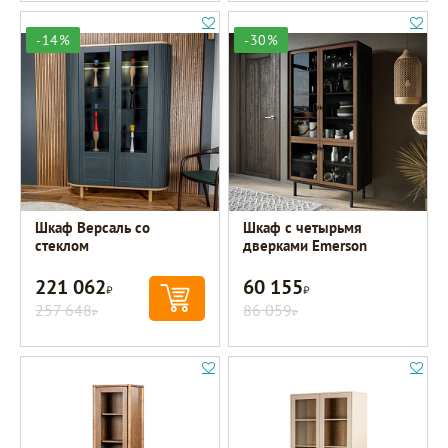
-14%
-30%
Шкаф Версаль со
Шкаф с четырьмя
стеклом
дверками Emerson
221 062
60 155
Р
Р
257 648
86 059
Р
Р