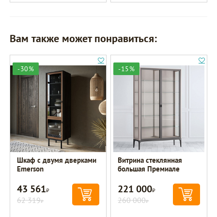
Вам также может понравиться:
-30%
-15%
Шкаф c двумя дверками
Витрина стеклянная
Emerson
большая Премиале
43 561
221 000
Р
Р
62 319
260 000
Р
Р