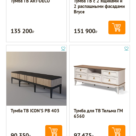
Тумба ТВ ART-DECO
Тумба ТВ с 2 ящиками и
2 распашными фасадами
Bryce
135 200
151 900
Р
Р
Тумба ТВ ICON’S РВ 403
Тумба для ТВ Тельма ГМ
6560
90 350
97 475
Р
Р