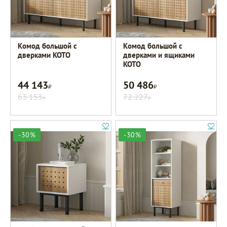
Комод большой с
Комод большой с
дверками KOTO
дверками и ящиками
KOTO
44 143
50 486
Р
Р
63 153
72 227
Р
Р
-30%
-30%