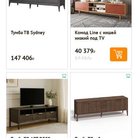
Тумба ТВ Sydney
Комод Line с нишей
низкий под TV
40 379
Р
147 406
Р
57 767
Р