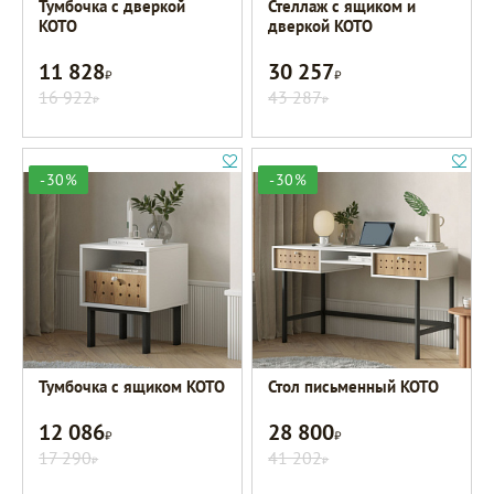
Тумбочка с дверкой
Стеллаж с ящиком и
KOTO
дверкой KOTO
11 828
30 257
Р
Р
16 922
43 287
Р
Р
-30%
-30%
Тумбочка с ящиком KOTO
Стол письменный KOTO
12 086
28 800
Р
Р
17 290
41 202
Р
Р