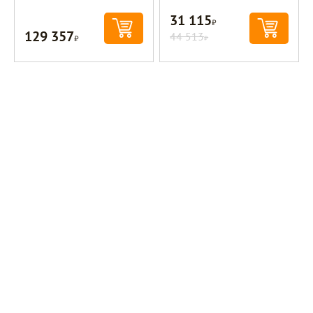
31 115
Р
129 357
Р
44 513
Р