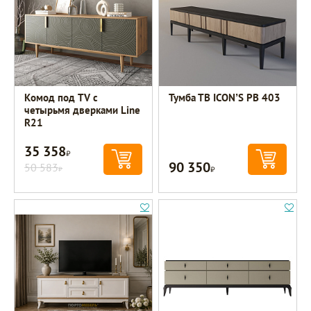
Комод под TV с
Тумба ТВ ICON’S РВ 403
четырьмя дверками Line
R21
35 358
Р
90 350
50 583
Р
Р