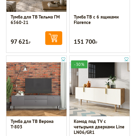
Тумба для ТВ Тельма ГМ
Тумба ТВ с 6 ящиками
6560-21
Florence
97 621
151 700
Р
Р
-30%
Тумба для ТВ Верона
Комод под TV с
Т-803
четырьмя дверками Line
LN06/GR1