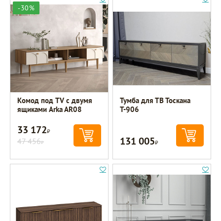
-30%
Комод под TV с двумя
Тумба для ТВ Тоскана
ящиками Arka AR08
Т-906
33 172
Р
131 005
47 456
Р
Р