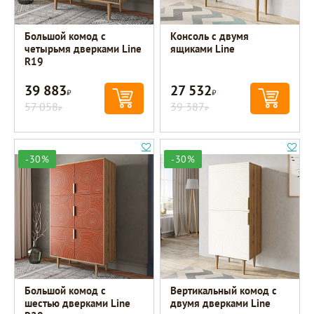
Большой комод с
Консоль с двумя
четырьмя дверками Line
ящиками Line
R19
39 883
27 532
Р
Р
57 058
39 387
Р
Р
-30%
-30%
Большой комод с
Вертикальный комод с
шестью дверками Line
двумя дверками Line