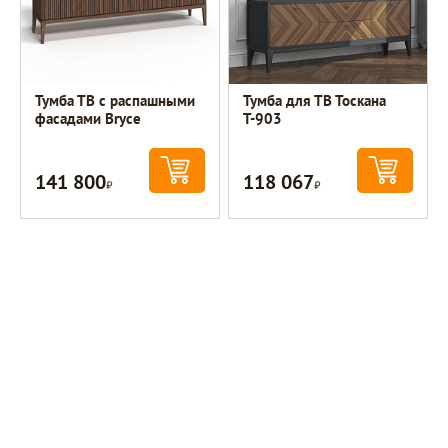
Тумба ТВ с распашными
Тумба для ТВ Тоскана
фасадами Bryce
Т-903
141 800
118 067
Р
Р