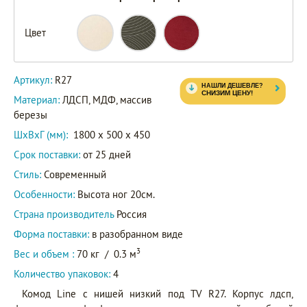
Цвет
Артикул:
R27
Материал:
ЛДСП, МДФ, массив
березы
ШxВxГ (мм):
1800 x 500 x 450
Срок поставки:
от 25 дней
Стиль:
Современный
Особенности:
Высота ног 20см.
Страна производитель
Россия
Форма поставки:
в разобранном виде
3
Вес и объем :
70 кг
/
0.3 м
Количество упаковок:
4
Комод Line с нишей низкий под TV R27. Корпус лдсп,