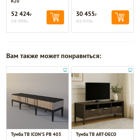
R20
52 424
30 455
Р
Р
74 998
43 570
Р
Р
Вам также может понравиться:
Тумба ТВ ICON’S РВ 403
Тумба ТВ ART-DECO