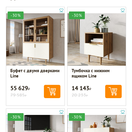
-30%
-30%
Буфет с двумя дверками
Тумбочка с нижним
Line
ящиком Line
55 629
14 143
Р
Р
79 585
20 233
Р
Р
-30%
-30%