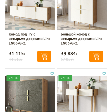
Комод под TV с
Большой комод с
четырьмя дверками Line
четырьмя дверками Line
LN06/GR1
LN03/GR1
31 115
39 884
Р
Р
44 513
57 059
Р
Р
-30%
-30%